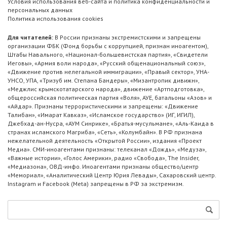
Условия использования веб-сайта и политика конфиденциальности и
персональных данных
Политика использования cookies
Для читателей:
В России признаны экстремистскими и запрещены
организации ФБК (Фонд борьбы с коррупцией, признан иноагентом),
Штабы Навального, «Национал-большевистская партия», «Свидетели
Иеговы», «Армия воли народа», «Русский общенациональный союз»,
«Движение против нелегальной иммиграции», «Правый сектор», УНА-
УНСО, УПА, «Тризуб им. Степана Бандеры», «Мизантропик дивижн»,
«Меджлис крымскотатарского народа», движение «Артподготовка»,
общероссийская политическая партия «Воля», АУЕ, батальоны «Азов» и
«Айдар». Признаны террористическими и запрещены: «Движение
Талибан», «Имарат Кавказ», «Исламское государство» (ИГ, ИГИЛ),
Джебхад-ан-Нусра, «АУМ Синрике», «Братья-мусульмане», «Аль-Каида в
странах исламского Магриба», «Сеть», «Колумбайн». В РФ признана
нежелательной деятельность «Открытой России», издания «Проект
Медиа». СМИ-иноагентами признаны: телеканал «Дождь», «Медуза»,
«Важные истории», «Голос Америки», радио «Свобода», The Insider,
«Медиазона», ОВД-инфо. Иноагентами признаны общество/центр
«Мемориал», «Аналитический Центр Юрия Левады», Сахаровский центр.
Instagram и Facebook (Metа) запрещены в РФ за экстремизм.