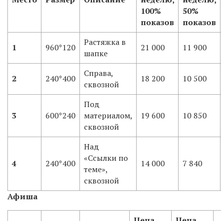
100%
50%
показов
показов
Растяжка в
1
960*120
21 000
11 900
шапке
Справа,
2
240*400
18 200
10 500
сквозной
Под
3
600*240
материалом,
19 600
10 850
сквозной
Над
«Ссылки по
4
240*400
14 000
7 840
теме»,
сквозной
Афиша
Цена,
Цена,