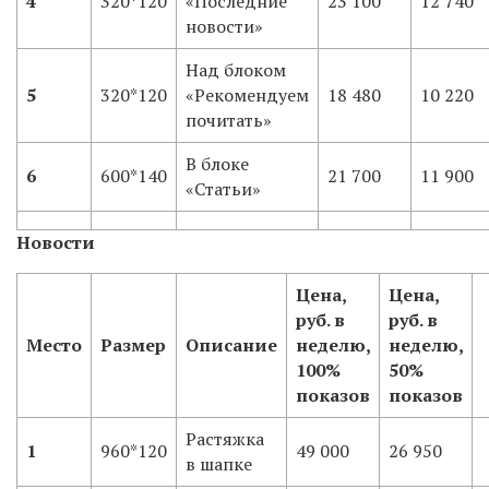
4
320*120
«Последние
23 100
12 740
новости»
Над блоком
5
320*120
«Рекомендуем
18 480
10 220
почитать»
В блоке
6
600*140
21 700
11 900
«Статьи»
Новости
Цена,
Цена,
руб. в
руб. в
Место
Размер
Описание
неделю,
неделю,
100%
50%
показов
показов
Растяжка
1
960*120
49 000
26 950
в шапке