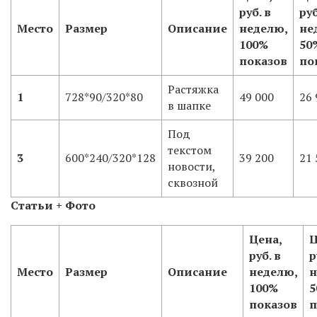
руб. в
руб
Место
Размер
Описание
неделю,
не
100%
50
показов
по
Растяжка
1
728*90/320*80
49 000
26 
в шапке
Под
текстом
3
600*240/320*128
39 200
21 
новости,
сквозной
Статьи + Фото
Цена,
Ц
руб. в
р
Место
Размер
Описание
неделю,
н
100%
5
показов
п