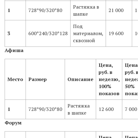
Растяжка в
1
728*90/320*80
21 000
1
шапке
Под
3
600*240/320*128
материалом,
19 600
1
сквозной
Афиша
Цена,
Цена
руб. в
руб. 
Место
Размер
Описание
неделю,
неде
100%
50%
показов
пока
Растяжка
1
728*90/320*80
12 600
7 000
в шапке
Форум
Цена,
Цена