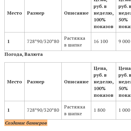
руб. в
руб. 
Место
Размер
Описание
неделю,
неде
100%
50%
показов
пока
Растяжка
1
728*90/320*80
16 100
9 000
в шапке
Погода, Валюта
Цена,
Цена
руб. в
руб. 
Место
Размер
Описание
неделю,
неде
100%
50%
показов
пока
Растяжка
1
728*90/320*80
1 800
1 000
в шапке
Создание баннеров