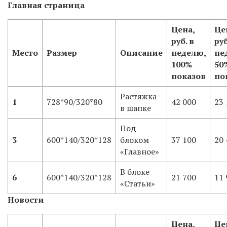
Главная страница
Цена,
Це
руб. в
руб
Место
Размер
Описание
неделю,
не
100%
50
показов
по
Растяжка
1
728*90/320*80
42 000
23 
в шапке
Под
3
600*140/320*128
блоком
37 100
20 
«Главное»
В блоке
6
600*140/320*128
21 700
11 
«Статьи»
Новости
Цена,
Це