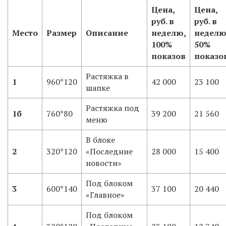
Цена,
Цена,
руб. в
руб. в
Место
Размер
Описание
неделю,
неделю
100%
50%
показов
показо
Растяжка в
1
960*120
42 000
23 100
шапке
Растяжка под
1б
760*80
39 200
21 560
меню
В блоке
2
320*120
«Последние
28 000
15 400
новости»
Под блоком
3
600*140
37 100
20 440
«Главное»
Под блоком