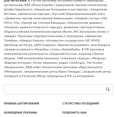
Для читателей:
В России признаны экстремистскими и запрещены
организации ФБК (Фонд борьбы с коррупцией, признан иноагентом),
Штабы Навального, «Национал-большевистская партия», «Свидетели
Иеговы», «Армия воли народа», «Русский общенациональный союз»,
«Движение против нелегальной иммиграции», «Правый сектор», УНА-
УНСО, УПА, «Тризуб им. Степана Бандеры», «Мизантропик дивижн»,
«Меджлис крымскотатарского народа», движение «Артподготовка»,
общероссийская политическая партия «Воля», АУЕ, батальоны «Азов» и
«Айдар». Признаны террористическими и запрещены: «Движение
Талибан», «Имарат Кавказ», «Исламское государство» (ИГ, ИГИЛ),
Джебхад-ан-Нусра, «АУМ Синрике», «Братья-мусульмане», «Аль-Каида в
странах исламского Магриба», «Сеть», «Колумбайн». В РФ признана
нежелательной деятельность «Открытой России», издания «Проект
Медиа». СМИ-иноагентами признаны: телеканал «Дождь», «Медуза»,
«Важные истории», «Голос Америки», радио «Свобода», The Insider,
«Медиазона», ОВД-инфо. Иноагентами признаны общество/центр
«Мемориал», «Аналитический Центр Юрия Левады», Сахаровский центр.
Instagram и Facebook (Metа) запрещены в РФ за экстремизм.
ПРАВИЛА ЦИТИРОВАНИЯ
СТАТИСТИКА ПОСЕЩЕНИЙ
РАЗМЕЩЕНИЕ РЕКЛАМЫ
ПОЗВОНИТЬ НАМ