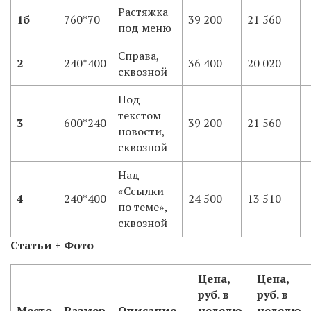
Растяжка
1б
760*70
39 200
21 560
под меню
Справа,
2
240*400
36 400
20 020
сквозной
Под
текстом
3
600*240
39 200
21 560
новости,
сквозной
Над
«Ссылки
4
240*400
24 500
13 510
по теме»,
сквозной
Статьи + Фото
Цена,
Цена,
руб. в
руб. в
Место
Размер
Описание
неделю,
неделю,