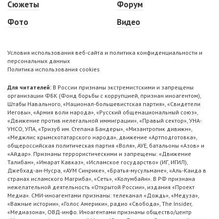
Сюжеты
Форум
Фото
Видео
Условия использования веб-сайта и политика конфиденциальности и
персональных данных
Политика использования cookies
Для читателей:
В России признаны экстремистскими и запрещены
организации ФБК (Фонд борьбы с коррупцией, признан иноагентом),
Штабы Навального, «Национал-большевистская партия», «Свидетели
Иеговы», «Армия воли народа», «Русский общенациональный союз»,
«Движение против нелегальной иммиграции», «Правый сектор», УНА-
УНСО, УПА, «Тризуб им. Степана Бандеры», «Мизантропик дивижн»,
«Меджлис крымскотатарского народа», движение «Артподготовка»,
общероссийская политическая партия «Воля», АУЕ, батальоны «Азов» и
«Айдар». Признаны террористическими и запрещены: «Движение
Талибан», «Имарат Кавказ», «Исламское государство» (ИГ, ИГИЛ),
Джебхад-ан-Нусра, «АУМ Синрике», «Братья-мусульмане», «Аль-Каида в
странах исламского Магриба», «Сеть», «Колумбайн». В РФ признана
нежелательной деятельность «Открытой России», издания «Проект
Медиа». СМИ-иноагентами признаны: телеканал «Дождь», «Медуза»,
«Важные истории», «Голос Америки», радио «Свобода», The Insider,
«Медиазона», ОВД-инфо. Иноагентами признаны общество/центр