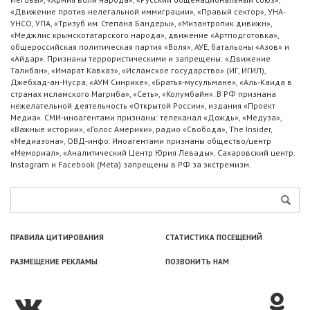
«Движение против нелегальной иммиграции», «Правый сектор», УНА-
УНСО, УПА, «Тризуб им. Степана Бандеры», «Мизантропик дивижн»,
«Меджлис крымскотатарского народа», движение «Артподготовка»,
общероссийская политическая партия «Воля», АУЕ, батальоны «Азов» и
«Айдар». Признаны террористическими и запрещены: «Движение
Талибан», «Имарат Кавказ», «Исламское государство» (ИГ, ИГИЛ),
Джебхад-ан-Нусра, «АУМ Синрике», «Братья-мусульмане», «Аль-Каида в
странах исламского Магриба», «Сеть», «Колумбайн». В РФ признана
нежелательной деятельность «Открытой России», издания «Проект
Медиа». СМИ-иноагентами признаны: телеканал «Дождь», «Медуза»,
«Важные истории», «Голос Америки», радио «Свобода», The Insider,
«Медиазона», ОВД-инфо. Иноагентами признаны общество/центр
«Мемориал», «Аналитический Центр Юрия Левады», Сахаровский центр.
Instagram и Facebook (Metа) запрещены в РФ за экстремизм.
ПРАВИЛА ЦИТИРОВАНИЯ
СТАТИСТИКА ПОСЕЩЕНИЙ
РАЗМЕЩЕНИЕ РЕКЛАМЫ
ПОЗВОНИТЬ НАМ