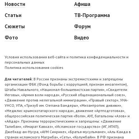
Новости
Афиша
Статьи
ТВ-Программа
Сюжеты
Форум
Фото
Видео
Условия использования веб-сайта и политика конфиденциальности и
персональных данных
Политика использования cookies
Для читателей:
В России признаны экстремистскими и запрещены
организации ФБК (Фонд борьбы с коррупцией, признан иноагентом),
Штабы Навального, «Национал-большевистская партия», «Свидетели
Иеговы», «Армия воли народа», «Русский общенациональный союз»,
«Движение против нелегальной иммиграции», «Правый сектор», УНА-
УНСО, УПА, «Тризуб им. Степана Бандеры», «Мизантропик дивижн»,
«Меджлис крымскотатарского народа», движение «Артподготовка»,
общероссийская политическая партия «Воля», АУЕ, батальоны «Азов» и
«Айдар». Признаны террористическими и запрещены: «Движение
Талибан», «Имарат Кавказ», «Исламское государство» (ИГ, ИГИЛ),
Джебхад-ан-Нусра, «АУМ Синрике», «Братья-мусульмане», «Аль-Каида в
странах исламского Магриба», «Сеть», «Колумбайн». В РФ признана