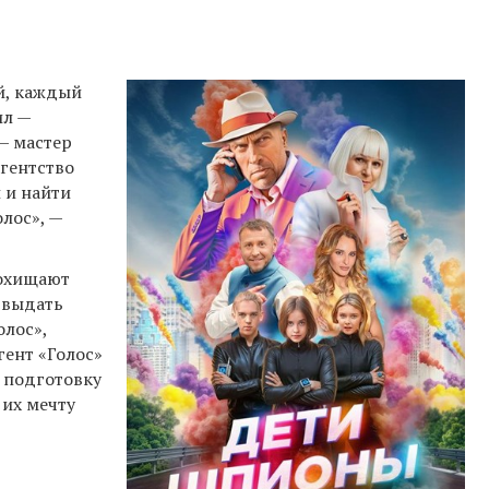
й, каждый
ил —
— мастер
агентство
 и найти
лос», —
похищают
 выдать
олос»,
гент «Голос»
а подготовку
 их мечту