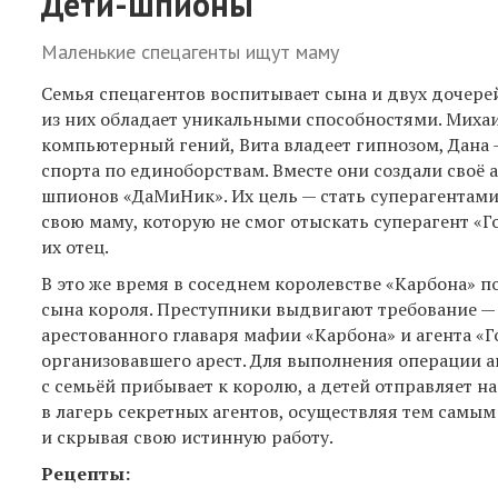
Дети-шпионы
Маленькие спецагенты ищут маму
Семья спецагентов воспитывает сына и двух дочере
из них обладает уникальными способностями. Миха
компьютерный гений, Вита владеет гипнозом, Дана 
спорта по единоборствам. Вместе они создали своё 
шпионов «ДаМиНик». Их цель — стать суперагентами
свою маму, которую не смог отыскать суперагент «Го
их отец.
В это же время в соседнем королевстве «Карбона» 
сына короля. Преступники выдвигают требование —
арестованного главаря мафии «Карбона» и агента «Г
организовавшего арест. Для выполнения операции а
с семьёй прибывает к королю, а детей отправляет н
в лагерь секретных агентов, осуществляя тем самым
и скрывая свою истинную работу.
Рецепты: