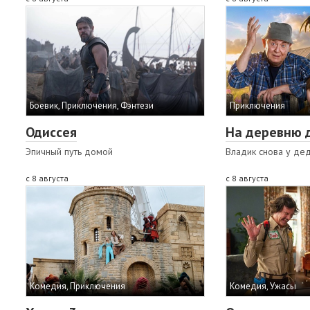
Боевик, Приключения, Фэнтези
Приключения
Одиссея
На деревню 
Эпичный путь домой
Владик снова у де
с 8 августа
с 8 августа
Комедия, Приключения
Комедия, Ужасы