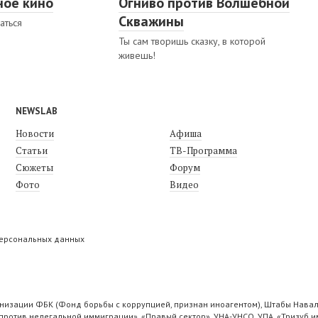
ное кино
Огниво против Волшебной
Скважины
аться
Ты сам творишь сказку, в которой
живешь!
NEWSLAB
Новости
Афиша
Статьи
ТВ-Программа
Сюжеты
Форум
Фото
Видео
персональных данных
низации ФБК (Фонд борьбы с коррупцией, признан иноагентом), Штабы Навал
ротив нелегальной иммиграции», «Правый сектор», УНА-УНСО, УПА, «Тризуб и