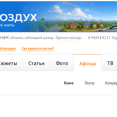
+16°C
облачно, небольшой дождь
Прогноз погоды
€
94,84
$
82,17
Ку
й воздух»
Где купаться летом?
Сюжеты
Статьи
Фото
ТВ
Афиша
Кино
Театр
Конце