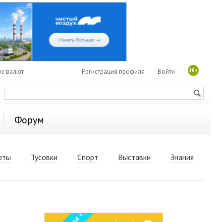
18+
рс валют
Регистрация профиля
Войти
Форум
рты
Тусовки
Спорт
Выставки
Знания