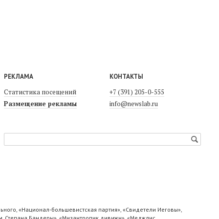
РЕКЛАМА
КОНТАКТЫ
Статистика посещений
+7 (391) 205-0-555
Размещение рекламы
info@newslab.ru
ьного, «Национал-большевистская партия», «Свидетели Иеговы»,
м. Степана Бандеры», «Мизантропик дивижн», «Меджлис