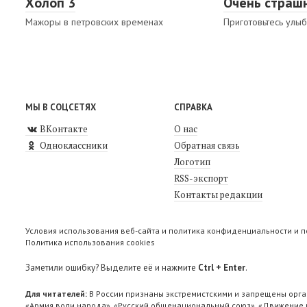
Холоп 3
Очень страш
Мажоры в петровских временах
Приготовьтесь улыб
МЫ В СОЦСЕТЯХ
СПРАВКА
ВКонтакте
О нас
Одноклассники
Обратная связь
Логотип
RSS-экспорт
Контакты редакции
Условия использования веб-сайта и политика конфиденциальности и 
Политика использования cookies
Заметили ошибку? Выделите её и нажмите
Ctrl + Enter
.
Для читателей:
В России признаны экстремистскими и запрещены орга
«Армия воли народа», «Русский общенациональный союз», «Движение п