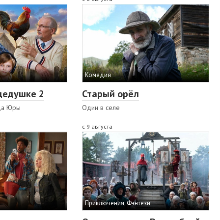
Комедия
дедушке 2
Старый орёл
да Юры
Один в селе
с 9 августа
Приключения, Фэнтези