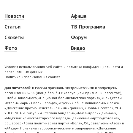
Новости
Афиша
Статьи
ТВ-Программа
Сюжеты
Форум
Фото
Видео
Условия использования веб-сайта и политика конфиденциальности и
персональных данных
Политика использования cookies
Для читателей:
В России признаны экстремистскими и запрещены
организации ФБК (Фонд борьбы с коррупцией, признан иноагентом),
Штабы Навального, «Национал-большевистская партия», «Свидетели
Иеговы», «Армия воли народа», «Русский общенациональный союз»,
«Движение против нелегальной иммиграции», «Правый сектор», УНА-
УНСО, УПА, «Тризуб им. Степана Бандеры», «Мизантропик дивижн»,
«Меджлис крымскотатарского народа», движение «Артподготовка»,
общероссийская политическая партия «Воля», АУЕ, батальоны «Азов» и
«Айдар». Признаны террористическими и запрещены: «Движение