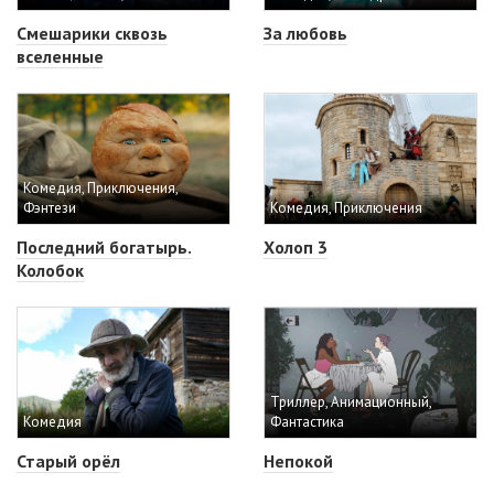
Смешарики сквозь
За любовь
вселенные
Комедия, Приключения,
Фэнтези
Комедия, Приключения
Последний богатырь.
Холоп 3
Колобок
Триллер, Анимационный,
Комедия
Фантастика
Старый орёл
Непокой