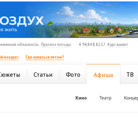
ременная облачность
Прогноз погоды
€
94,84
$
82,17
Курс валют
й воздух»
Где купаться летом?
Сюжеты
Статьи
Фото
ТВ
Афиша
Кино
Театр
Конце