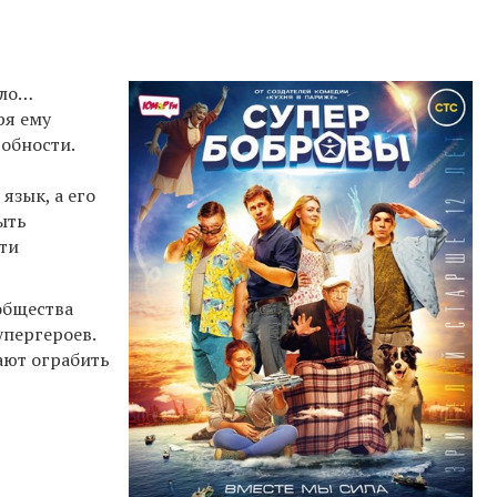
ило…
ря ему
обности.
язык, а его
ыть
ти
общества
упергероев.
шают ограбить