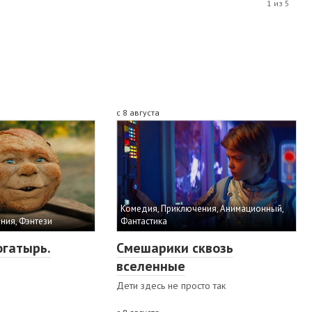
1 из 5
с 8 августа
Комедия, Приключения, Анимационный,
ния, Фэнтези
Фантастика
огатырь.
Смешарики сквозь
вселенные
Дети здесь не просто так