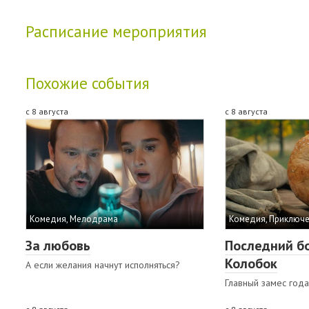
Расписание мероприятия
Похожие события
с 8 августа
с 8 августа
Комедия, Мелодрама
Комедия, Приключе
За любовь
Последний б
Колобок
А если желания начнут исполняться?
Главный замес года