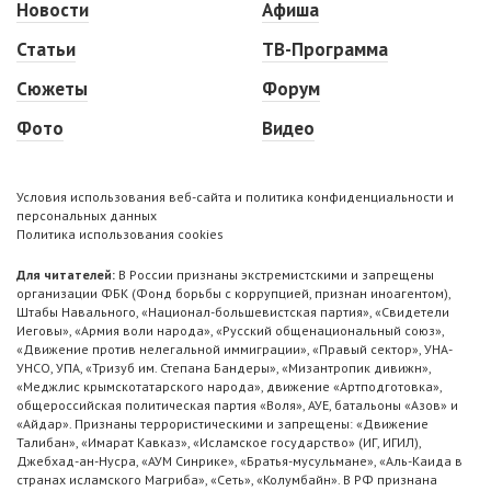
Новости
Афиша
Статьи
ТВ-Программа
Сюжеты
Форум
Фото
Видео
Условия использования веб-сайта и политика конфиденциальности и
персональных данных
Политика использования cookies
Для читателей:
В России признаны экстремистскими и запрещены
организации ФБК (Фонд борьбы с коррупцией, признан иноагентом),
Штабы Навального, «Национал-большевистская партия», «Свидетели
Иеговы», «Армия воли народа», «Русский общенациональный союз»,
«Движение против нелегальной иммиграции», «Правый сектор», УНА-
УНСО, УПА, «Тризуб им. Степана Бандеры», «Мизантропик дивижн»,
«Меджлис крымскотатарского народа», движение «Артподготовка»,
общероссийская политическая партия «Воля», АУЕ, батальоны «Азов» и
«Айдар». Признаны террористическими и запрещены: «Движение
Талибан», «Имарат Кавказ», «Исламское государство» (ИГ, ИГИЛ),
Джебхад-ан-Нусра, «АУМ Синрике», «Братья-мусульмане», «Аль-Каида в
странах исламского Магриба», «Сеть», «Колумбайн». В РФ признана