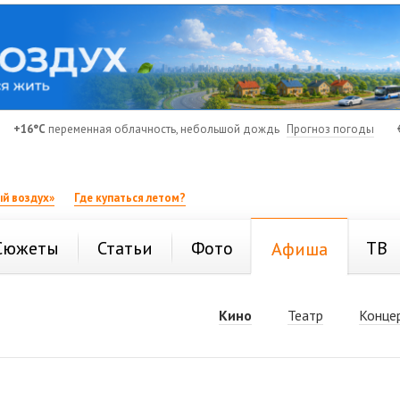
+16°C
переменная облачность, небольшой дождь
Прогноз погоды
й воздух»
Где купаться летом?
Сюжеты
Статьи
Фото
ТВ
Афиша
Кино
Театр
Конце