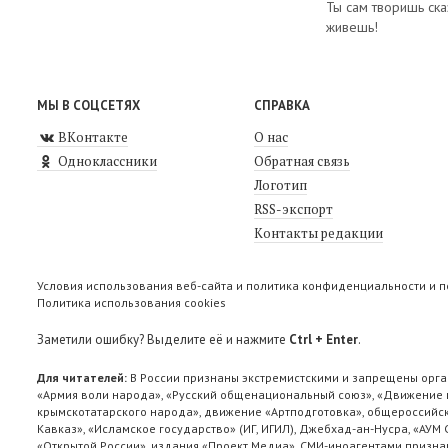
Ты сам творишь ска
живешь!
МЫ В СОЦСЕТЯХ
СПРАВКА
ВКонтакте
О нас
Одноклассники
Обратная связь
Логотип
RSS-экспорт
Контакты редакции
Условия использования веб-сайта и политика конфиденциальности и 
Политика использования cookies
Заметили ошибку? Выделите её и нажмите
Ctrl + Enter
.
Для читателей:
В России признаны экстремистскими и запрещены орга
«Армия воли народа», «Русский общенациональный союз», «Движение п
крымскотатарского народа», движение «Артподготовка», общероссийск
Кавказ», «Исламское государство» (ИГ, ИГИЛ), Джебхад-ан-Нусра, «АУМ
«Открытой России», издания «Проект Медиа». СМИ-иноагентами признан