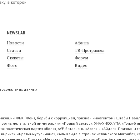
зку, в которой
NEWSLAB
Новости
Афиша
Статьи
ТВ-Программа
Сюжеты
Форум
Фото
Видео
персональных данных
низации ФБК (Фонд борьбы с коррупцией, признан иноагентом), Штабы Навал
ротив нелегальной иммиграции», «Правый сектор», УНА-УНСО, УПА, «Тризуб и
ая политическая партия «Воля», АУЕ, батальоны «Азов» и «Айдар». Признаны
 Синрике», «Братья-мусульмане», «Аль-Каида в странах исламского Магриба», 
ы: телеканал «Дождь», «Медуза», «Важные истории», «Голос Америки», радио 