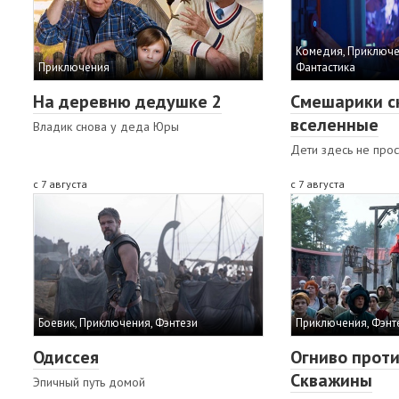
Комедия, Приключе
Приключения
Фантастика
На деревню дедушке 2
Смешарики с
вселенные
Владик снова у деда Юры
Дети здесь не прос
с 7 августа
с 7 августа
Боевик, Приключения, Фэнтези
Приключения, Фэнт
Одиссея
Огниво прот
Скважины
Эпичный путь домой