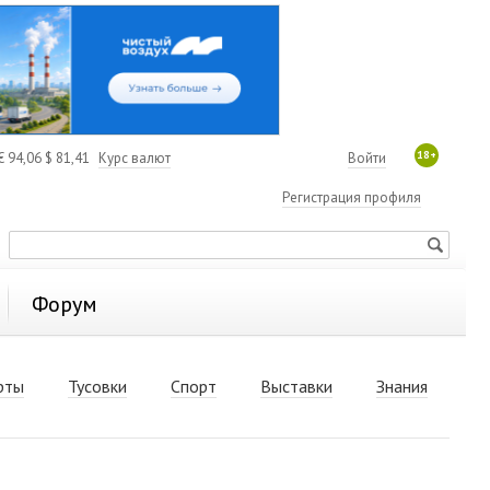
18+
€
94,06
$
81,41
Курс валют
Войти
Регистрация профиля
Форум
рты
Тусовки
Спорт
Выставки
Знания