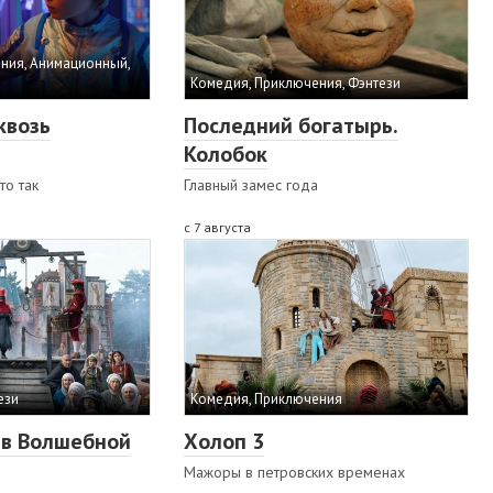
ния, Анимационный,
Комедия, Приключения, Фэнтези
квозь
Последний богатырь.
Колобок
то так
Главный замес года
с 7 августа
ези
Комедия, Приключения
ив Волшебной
Холоп 3
Мажоры в петровских временах