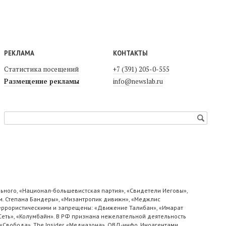
РЕКЛАМА
КОНТАКТЫ
Статистика посещений
+7 (391) 205-0-555
Размещение рекламы
info@newslab.ru
ьного, «Национал-большевистская партия», «Свидетели Иеговы»,
м. Степана Бандеры», «Мизантропик дивижн», «Меджлис
 террористическими и запрещены: «Движение Талибан», «Имарат
«Сеть», «Колумбайн». В РФ признана нежелательной деятельность
«Свобода», The Insider, «Медиазона», ОВД-инфо. Иноагентами