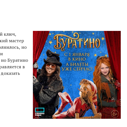
й ключ,
кий мастер
олнилось, но
 и
 но Буратино
правляется в
 доказать