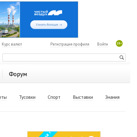
18+
7
Курс валют
Регистрация профиля
Войти
Форум
рты
Тусовки
Спорт
Выставки
Знания