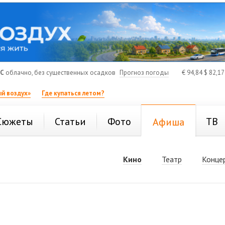
°C
облачно, без существенных осадков
Прогноз погоды
€
94,84
$
82,1
й воздух»
Где купаться летом?
Сюжеты
Статьи
Фото
ТВ
Афиша
Кино
Театр
Конце