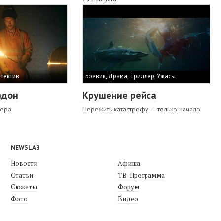
етектив
Боевик, Драма, Триллер, Ужасы
ндон
Крушение рейса
тера
Пережить катастрофу — только начало
NEWSLAB
Новости
Афиша
Статьи
ТВ-Программа
Сюжеты
Форум
Фото
Видео