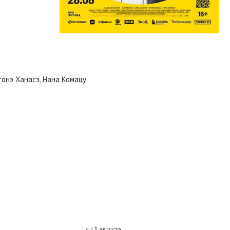
тонэ Ханасэ, Нана Комацу
с 13 августа