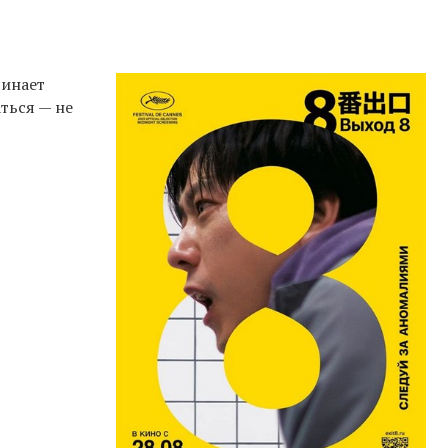
чинает
ться — не