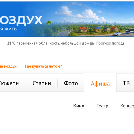
+21°C
переменная облачность, небольшой дождь
Прогноз погоды
й воздух»
Где купаться летом?
Сюжеты
Статьи
Фото
ТВ
Афиша
Кино
Театр
Конце