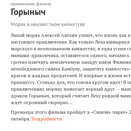
приключения, фэнтези
Горыныч
Моряк в неизвестном княжетсве
Лихой моряк Алексей Алехин узнает, что жизнь как в 
настоящее приключение. Как только Леха вынырнул 
морского в неопознанном княжестве, и едва успел с
малыша-дракончика, оставшегося одного, начались
срочно излечить неизлечимую хандру князя Филимо
непобедимого силача Бамбулу, защитить княжество 
врагов и жадных предателей. И впервые в жизни вс
принцессу. Столько дел, что голова кругом идет! В 
приключениях моряку помогает верный друг — мал
дракон Горыныч, который считает Леху родной мамо
ждет огромный сюрприз…
Премьера этого фильма пройдет в «Синема-парке» 
октября.
Подробности