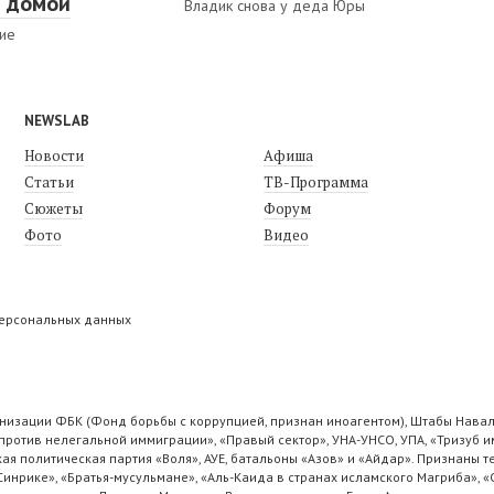
 домой
Владик снова у деда Юры
ие
NEWSLAB
Новости
Афиша
Статьи
ТВ-Программа
Сюжеты
Форум
Фото
Видео
персональных данных
низации ФБК (Фонд борьбы с коррупцией, признан иноагентом), Штабы Навал
ротив нелегальной иммиграции», «Правый сектор», УНА-УНСО, УПА, «Тризуб и
ая политическая партия «Воля», АУЕ, батальоны «Азов» и «Айдар». Признаны
 Синрике», «Братья-мусульмане», «Аль-Каида в странах исламского Магриба», 