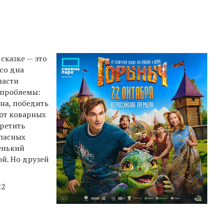
сказке — это
со дна
пасти
 проблемы:
на, победить
от коварных
третить
опасных
енький
й. Но друзей
22