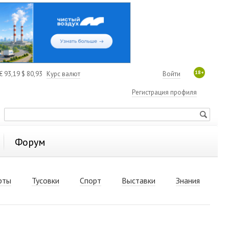
18+
€
93,19
$
80,93
Курс валют
Войти
Регистрация профиля
Форум
рты
Тусовки
Спорт
Выставки
Знания