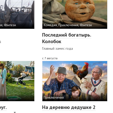
я, Фэнтези
Комедия, Приключения, Фэнтези
Последний богатырь.
Колобок
й
Главный замес года
с 7 августа
Приключения
уг.
На деревню дедушке 2