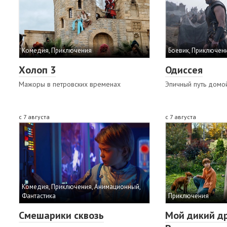
Комедия, Приключения
Боевик, Приключени
Холоп 3
Одиссея
Мажоры в петровских временах
Эпичный путь домо
с 7 августа
с 7 августа
Комедия, Приключения, Анимационный,
Фантастика
Приключения
Смешарики сквозь
Мой дикий др