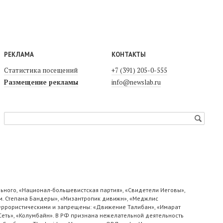
РЕКЛАМА
КОНТАКТЫ
Статистика посещений
+7 (391) 205-0-555
Размещение рекламы
info@newslab.ru
ьного, «Национал-большевистская партия», «Свидетели Иеговы»,
м. Степана Бандеры», «Мизантропик дивижн», «Меджлис
 террористическими и запрещены: «Движение Талибан», «Имарат
«Сеть», «Колумбайн». В РФ признана нежелательной деятельность