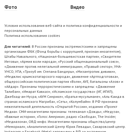
Фото
Видео
Условия использования веб-сайта и политика конфиденциальности и
персональных данных
Политика использования cookies
Для читателей:
В России признаны экстремистскими и запрещены
организации ФБК (Фонд борьбы с коррупцией, признан иноагентом),
Штабы Навального, «Национал-большевистская партия», «Свидетели
Иеговы», «Армия воли народа», «Русский общенациональный союз»,
«Движение против нелегальной иммиграции», «Правый сектор», УНА-
УНСО, УПА, «Тризуб им. Степана Бандеры», «Мизантропик дивижн»,
«Меджлис крымскотатарского народа», движение «Артподготовка»,
общероссийская политическая партия «Воля», АУЕ, батальоны «Азов» и
«Айдар». Признаны террористическими и запрещены: «Движение
Талибан», «Имарат Кавказ», «Исламское государство» (ИГ, ИГИЛ),
Джебхад-ан-Нусра, «АУМ Синрике», «Братья-мусульмане», «Аль-Каида в
странах исламского Магриба», «Сеть», «Колумбайн». В РФ признана
нежелательной деятельность «Открытой России», издания «Проект
Медиа». СМИ-иноагентами признаны: телеканал «Дождь», «Медуза»,
«Важные истории», «Голос Америки», радио «Свобода», The Insider,
«Медиазона», ОВД-инфо. Иноагентами признаны общество/центр
«Мемориал», «Аналитический Центр Юрия Левады», Сахаровский центр.
Instagram и Facebook (Metа) запрещены в РФ за экстремизм.