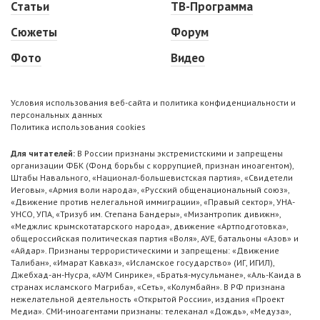
Статьи
ТВ-Программа
Сюжеты
Форум
Фото
Видео
Условия использования веб-сайта и политика конфиденциальности и
персональных данных
Политика использования cookies
Для читателей:
В России признаны экстремистскими и запрещены
организации ФБК (Фонд борьбы с коррупцией, признан иноагентом),
Штабы Навального, «Национал-большевистская партия», «Свидетели
Иеговы», «Армия воли народа», «Русский общенациональный союз»,
«Движение против нелегальной иммиграции», «Правый сектор», УНА-
УНСО, УПА, «Тризуб им. Степана Бандеры», «Мизантропик дивижн»,
«Меджлис крымскотатарского народа», движение «Артподготовка»,
общероссийская политическая партия «Воля», АУЕ, батальоны «Азов» и
«Айдар». Признаны террористическими и запрещены: «Движение
Талибан», «Имарат Кавказ», «Исламское государство» (ИГ, ИГИЛ),
Джебхад-ан-Нусра, «АУМ Синрике», «Братья-мусульмане», «Аль-Каида в
странах исламского Магриба», «Сеть», «Колумбайн». В РФ признана
нежелательной деятельность «Открытой России», издания «Проект
Медиа». СМИ-иноагентами признаны: телеканал «Дождь», «Медуза»,