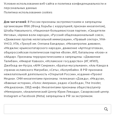
Условия использования веб-сайта и политика конфиденциальности и
персональных данных
Политика использования cookies
Для читателей:
В России признаны экстремистскими и запрещены
организации ФБК (Фонд борьбы с коррупцией, признан иноагентом),
Штабы Навального, «Национал-большевистская партия», «Свидетели
Иеговы», «Армия воли народа», «Русский общенациональный союз»,
«Движение против нелегальной иммиграции», «Правый сектор», УНА-
УНСО, УПА, «Тризуб им. Степана Бандеры», «Мизантропик дивижн»,
«Меджлис крымскотатарского народа», движение «Артподготовка»,
общероссийская политическая партия «Воля», АУЕ, батальоны «Азов» и
«Айдар». Признаны террористическими и запрещены: «Движение
Талибан», «Имарат Кавказ», «Исламское государство» (ИГ, ИГИЛ),
Джебхад-ан-Нусра, «АУМ Синрике», «Братья-мусульмане», «Аль-Каида в
странах исламского Магриба», «Сеть», «Колумбайн». В РФ признана
нежелательной деятельность «Открытой России», издания «Проект
Медиа». СМИ-иноагентами признаны: телеканал «Дождь», «Медуза»,
«Важные истории», «Голос Америки», радио «Свобода», The Insider,
«Медиазона», ОВД-инфо. Иноагентами признаны общество/центр
«Мемориал», «Аналитический Центр Юрия Левады», Сахаровский центр.
Instagram и Facebook (Metа) запрещены в РФ за экстремизм.