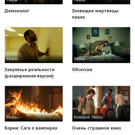
Демонолог
Зловещие мертвецы:
пекло
Ужасы
Ужасы
Закулисье реальности
Обсессия
(расширенная версия)
Ужасы
Комедия, Ужасы
Корни: Сага о вампирах
Очень страшное кино