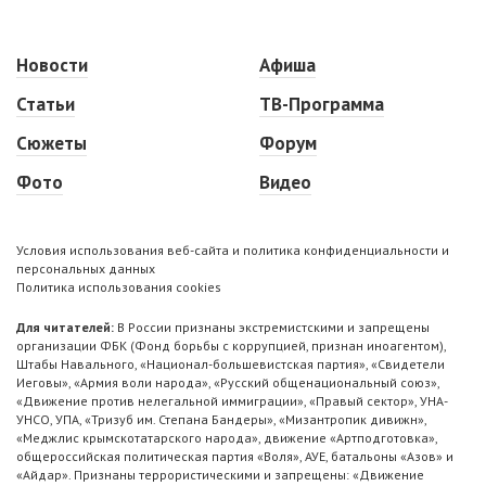
Новости
Афиша
Статьи
ТВ-Программа
Сюжеты
Форум
Фото
Видео
Условия использования веб-сайта и политика конфиденциальности и
персональных данных
Политика использования cookies
Для читателей:
В России признаны экстремистскими и запрещены
организации ФБК (Фонд борьбы с коррупцией, признан иноагентом),
Штабы Навального, «Национал-большевистская партия», «Свидетели
Иеговы», «Армия воли народа», «Русский общенациональный союз»,
«Движение против нелегальной иммиграции», «Правый сектор», УНА-
УНСО, УПА, «Тризуб им. Степана Бандеры», «Мизантропик дивижн»,
«Меджлис крымскотатарского народа», движение «Артподготовка»,
общероссийская политическая партия «Воля», АУЕ, батальоны «Азов» и
«Айдар». Признаны террористическими и запрещены: «Движение