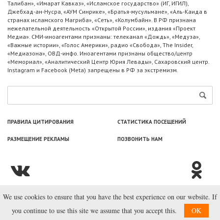
Талибан», «Имарат Кавказ», «Исламское государство» (ИГ, ИГИЛ),
Джебхад-ан-Нусра, «АУМ Синрике», «Братья-мусульмане», «Аль-Каида в
странах исламского Магриба», «Сеть», «Колумбайн». В РФ признана
нежелательной деятельность «Открытой России», издания «Проект
Медиа». СМИ-иноагентами признаны: телеканал «Дождь», «Медуза»,
«Важные истории», «Голос Америки», радио «Свобода», The Insider,
«Медиазона», ОВД-инфо. Иноагентами признаны общество/центр
«Мемориал», «Аналитический Центр Юрия Левады», Сахаровский центр.
Instagram и Facebook (Metа) запрещены в РФ за экстремизм.
ПРАВИЛА ЦИТИРОВАНИЯ
СТАТИСТИКА ПОСЕЩЕНИЙ
РАЗМЕЩЕНИЕ РЕКЛАМЫ
ПОЗВОНИТЬ НАМ
We use cookies to ensure that you have the best experience on our website. If
© ООО «Лаборатория Новоcтей», 2003—2026.
you continue to use this site we assume that you accept this.
OK