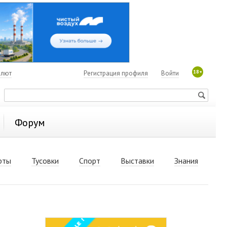
18+
алют
Регистрация профиля
Войти
Форум
рты
Тусовки
Спорт
Выставки
Знания