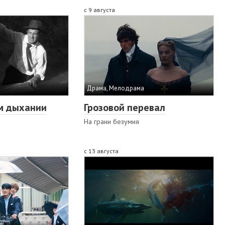
с 9 августа
Драма, Мелодрама
м дыхании
Грозовой перевал
На грани безумия
с 13 августа