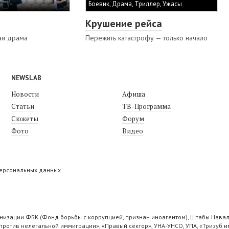
Боевик, Драма, Триллер, Ужасы
Крушение рейса
ая драма
Пережить катастрофу — только начало
NEWSLAB
Новости
Афиша
Статьи
ТВ-Программа
Сюжеты
Форум
Фото
Видео
персональных данных
низации ФБК (Фонд борьбы с коррупцией, признан иноагентом), Штабы Навал
ротив нелегальной иммиграции», «Правый сектор», УНА-УНСО, УПА, «Тризуб и