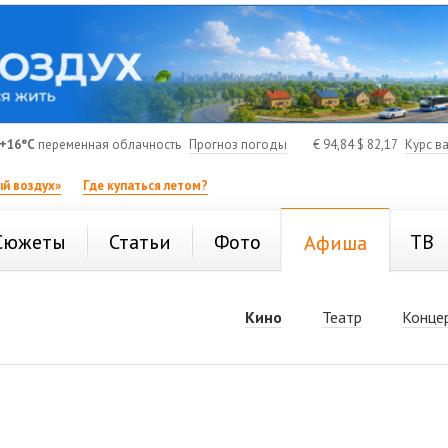
+16°C
переменная облачность
Прогноз погоды
€
94,84
$
82,17
Курс в
й воздух»
Где купаться летом?
Сюжеты
Статьи
Фото
ТВ
Афиша
Кино
Театр
Конце