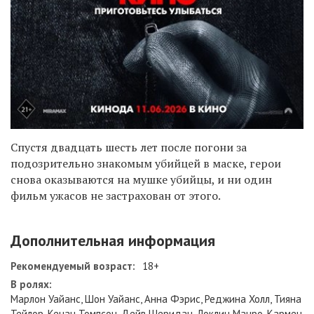
Спустя двадцать шесть лет после погони за
подозрительно знакомым убийцей в маске, герои
снова оказываются на мушке убийцы, и ни один
фильм ужасов не застрахован от этого.
Дополнительная информация
Рекомендуемый возраст:
18+
В ролях:
Марлон Уайанс, Шон Уайанс, Анна Фэрис, Реджина Холл, Тияна
Тейлор, Кенан Томпсон, Дейв Шеридан, Локлин Манро, Кармен