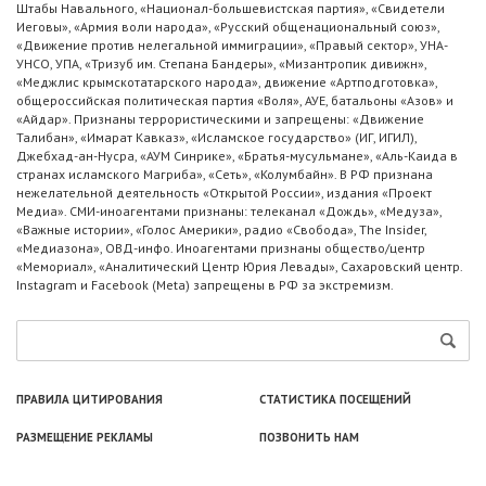
Штабы Навального, «Национал-большевистская партия», «Свидетели
Иеговы», «Армия воли народа», «Русский общенациональный союз»,
«Движение против нелегальной иммиграции», «Правый сектор», УНА-
УНСО, УПА, «Тризуб им. Степана Бандеры», «Мизантропик дивижн»,
«Меджлис крымскотатарского народа», движение «Артподготовка»,
общероссийская политическая партия «Воля», АУЕ, батальоны «Азов» и
«Айдар». Признаны террористическими и запрещены: «Движение
Талибан», «Имарат Кавказ», «Исламское государство» (ИГ, ИГИЛ),
Джебхад-ан-Нусра, «АУМ Синрике», «Братья-мусульмане», «Аль-Каида в
странах исламского Магриба», «Сеть», «Колумбайн». В РФ признана
нежелательной деятельность «Открытой России», издания «Проект
Медиа». СМИ-иноагентами признаны: телеканал «Дождь», «Медуза»,
«Важные истории», «Голос Америки», радио «Свобода», The Insider,
«Медиазона», ОВД-инфо. Иноагентами признаны общество/центр
«Мемориал», «Аналитический Центр Юрия Левады», Сахаровский центр.
Instagram и Facebook (Metа) запрещены в РФ за экстремизм.
ПРАВИЛА ЦИТИРОВАНИЯ
СТАТИСТИКА ПОСЕЩЕНИЙ
РАЗМЕЩЕНИЕ РЕКЛАМЫ
ПОЗВОНИТЬ НАМ