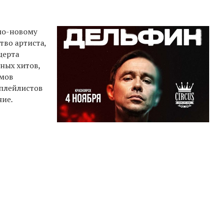
по-новому
тво артиста,
церта
ных хитов,
омов
 плейлистов
ние.