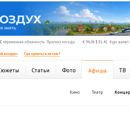
C
переменная облачность
Прогноз погоды
€
94,06
$
81,41
Курс валют
й воздух»
Где купаться летом?
Сюжеты
Статьи
Фото
ТВ
Афиша
Кино
Театр
Конце