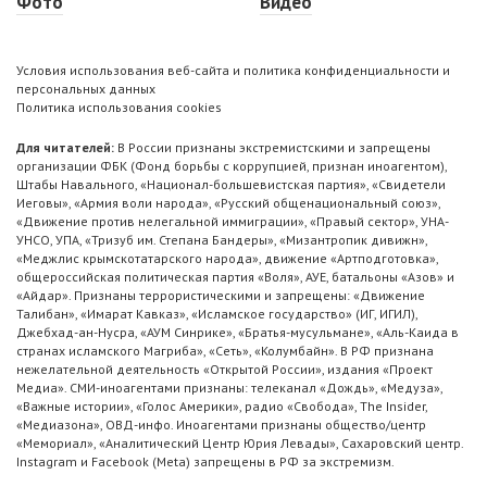
Фото
Видео
Условия использования веб-сайта и политика конфиденциальности и
персональных данных
Политика использования cookies
Для читателей:
В России признаны экстремистскими и запрещены
организации ФБК (Фонд борьбы с коррупцией, признан иноагентом),
Штабы Навального, «Национал-большевистская партия», «Свидетели
Иеговы», «Армия воли народа», «Русский общенациональный союз»,
«Движение против нелегальной иммиграции», «Правый сектор», УНА-
УНСО, УПА, «Тризуб им. Степана Бандеры», «Мизантропик дивижн»,
«Меджлис крымскотатарского народа», движение «Артподготовка»,
общероссийская политическая партия «Воля», АУЕ, батальоны «Азов» и
«Айдар». Признаны террористическими и запрещены: «Движение
Талибан», «Имарат Кавказ», «Исламское государство» (ИГ, ИГИЛ),
Джебхад-ан-Нусра, «АУМ Синрике», «Братья-мусульмане», «Аль-Каида в
странах исламского Магриба», «Сеть», «Колумбайн». В РФ признана
нежелательной деятельность «Открытой России», издания «Проект
Медиа». СМИ-иноагентами признаны: телеканал «Дождь», «Медуза»,
«Важные истории», «Голос Америки», радио «Свобода», The Insider,
«Медиазона», ОВД-инфо. Иноагентами признаны общество/центр
«Мемориал», «Аналитический Центр Юрия Левады», Сахаровский центр.
Instagram и Facebook (Metа) запрещены в РФ за экстремизм.