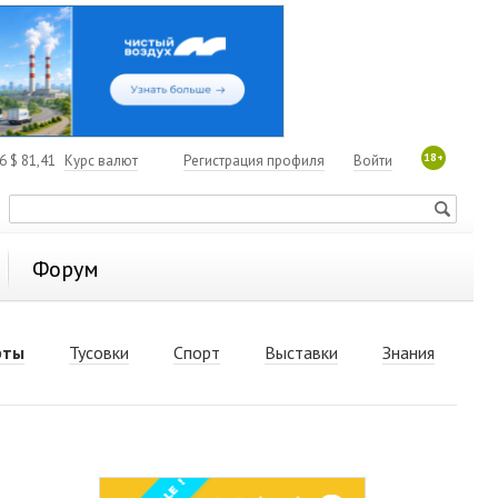
18+
06
$
81,41
Курс валют
Регистрация профиля
Войти
Форум
рты
Тусовки
Спорт
Выставки
Знания