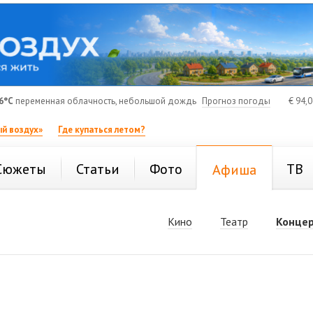
6°C
переменная облачность, небольшой дождь
Прогноз погоды
€
94,
й воздух»
Где купаться летом?
Сюжеты
Статьи
Фото
ТВ
Афиша
Кино
Театр
Конце