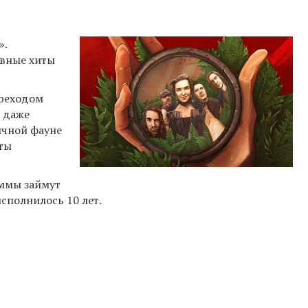
».
авные хиты
ереходом
м даже
ичной фауне
нты
аммы займут
исполнилось 10 лет.