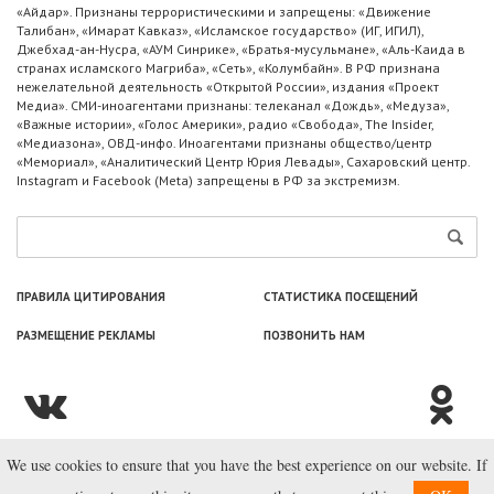
«Айдар». Признаны террористическими и запрещены: «Движение
Талибан», «Имарат Кавказ», «Исламское государство» (ИГ, ИГИЛ),
Джебхад-ан-Нусра, «АУМ Синрике», «Братья-мусульмане», «Аль-Каида в
странах исламского Магриба», «Сеть», «Колумбайн». В РФ признана
нежелательной деятельность «Открытой России», издания «Проект
Медиа». СМИ-иноагентами признаны: телеканал «Дождь», «Медуза»,
«Важные истории», «Голос Америки», радио «Свобода», The Insider,
«Медиазона», ОВД-инфо. Иноагентами признаны общество/центр
«Мемориал», «Аналитический Центр Юрия Левады», Сахаровский центр.
Instagram и Facebook (Metа) запрещены в РФ за экстремизм.
ПРАВИЛА ЦИТИРОВАНИЯ
СТАТИСТИКА ПОСЕЩЕНИЙ
РАЗМЕЩЕНИЕ РЕКЛАМЫ
ПОЗВОНИТЬ НАМ
We use cookies to ensure that you have the best experience on our website. If
© ООО «Лаборатория Новоcтей», 2003—2026.