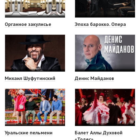
Органное закулисье
Эпоха барокко. Опера
Михаил Шуфутинский
Денис Майданов
Уральские пельмени
Балет Аллы Духовой
«Тодес»