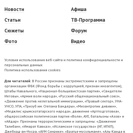
Новости
Афиша
Статьи
ТВ-Программа
Сюжеты
Форум
Фото
Видео
Условия использования веб-сайта и политика конфиденциальности и
персональных данных
Политика использования cookies
Для читателей:
В России признаны экстремистскими и запрещены
организации ФБК (Фонд борьбы с коррупцией, признан иноагентом),
Штабы Навального, «Национал-большевистская партия», «Свидетели
Иеговы», «Армия воли народа», «Русский общенациональный союз»,
«Движение против нелегальной иммиграции», «Правый сектор», УНА-
УНСО, УПА, «Тризуб им. Степана Бандеры», «Мизантропик дивижн»,
«Меджлис крымскотатарского народа», движение «Артподготовка»,
общероссийская политическая партия «Воля», АУЕ, батальоны «Азов» и
«Айдар». Признаны террористическими и запрещены: «Движение
Талибан», «Имарат Кавказ», «Исламское государство» (ИГ, ИГИЛ),
Джебхад-ан-Нусра, «АУМ Синрике», «Братья-мусульмане», «Аль-Каида в