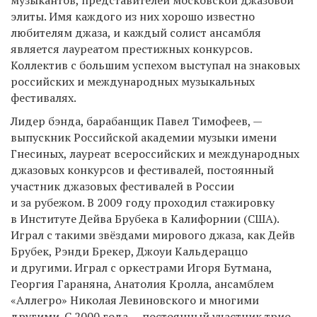
элиты. Имя каждого из них хорошо известно
любителям джаза, и каждый солист ансамбля
является лауреатом престижных конкурсов.
Коллектив с большим успехом выступал на знаковых
российских и международных музыкальных
фестивалях.
Лидер бэнда, барабанщик Павел Тимофеев, —
выпускник Российской академии музыки имени
Гнесиных, лауреат всероссийских и международных
джазовых конкурсов и фестивалей, постоянный
участник джазовых фестивалей в России
и за рубежом. В 2009 году проходил стажировку
в Институте Дейва Брубека в Калифорнии (США).
Играл с такими звёздами мирового джаза, как Дейв
Брубек, Рэнди Брекер, Джоуи Кальдераццо
и другими. Играл с оркестрами Игоря Бутмана,
Георгия Гараняна, Анатолия Кролла, ансамблем
«Аллегро» Николая Левиновского и многими
другими. С 2000 года — постоянный участник трио