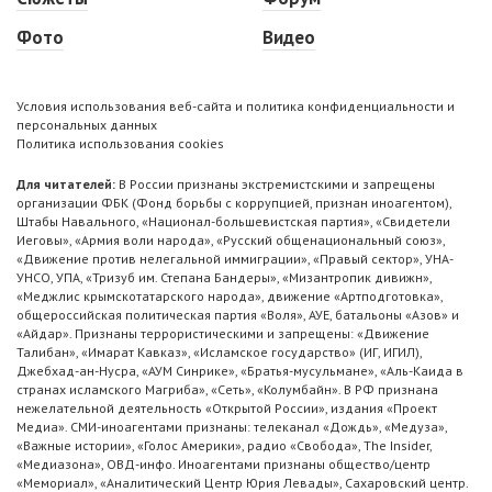
Фото
Видео
Условия использования веб-сайта и политика конфиденциальности и
персональных данных
Политика использования cookies
Для читателей:
В России признаны экстремистскими и запрещены
организации ФБК (Фонд борьбы с коррупцией, признан иноагентом),
Штабы Навального, «Национал-большевистская партия», «Свидетели
Иеговы», «Армия воли народа», «Русский общенациональный союз»,
«Движение против нелегальной иммиграции», «Правый сектор», УНА-
УНСО, УПА, «Тризуб им. Степана Бандеры», «Мизантропик дивижн»,
«Меджлис крымскотатарского народа», движение «Артподготовка»,
общероссийская политическая партия «Воля», АУЕ, батальоны «Азов» и
«Айдар». Признаны террористическими и запрещены: «Движение
Талибан», «Имарат Кавказ», «Исламское государство» (ИГ, ИГИЛ),
Джебхад-ан-Нусра, «АУМ Синрике», «Братья-мусульмане», «Аль-Каида в
странах исламского Магриба», «Сеть», «Колумбайн». В РФ признана
нежелательной деятельность «Открытой России», издания «Проект
Медиа». СМИ-иноагентами признаны: телеканал «Дождь», «Медуза»,
«Важные истории», «Голос Америки», радио «Свобода», The Insider,
«Медиазона», ОВД-инфо. Иноагентами признаны общество/центр
«Мемориал», «Аналитический Центр Юрия Левады», Сахаровский центр.