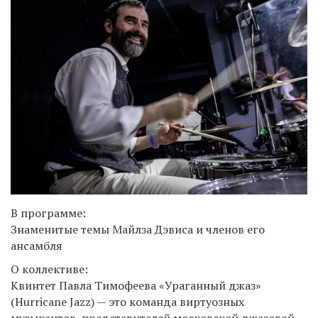
В программе:
Знаменитые темы Майлза Дэвиса и членов его
ансамбля
О коллективе:
Квинтет Павла Тимофеева «Ураганный джаз»
(Hurricane Jazz) — это команда виртуозных
музыкантов, представителей московской джазовой