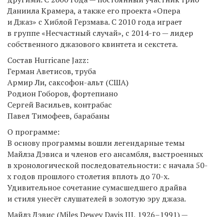
Даниила Крамера, а также его проекта «Опера
и Джаз» с Хиблой Герзмава. С 2010 года играет
в группе «Несчастный случай», с 2014-го — лидер
собственного джазового квинтета и секстета.
Состав Hurricane Jazz:
Герман Аветисов, труба
Армир Ли, саксофон-альт (США)
Родион Гоборов, фортепиано
Сергей Васильев, контрабас
Павел Тимофеев, барабаны
О программе:
В основу программы вошли легендарные темы
Майлза Дэвиса и членов его ансамбля, выстроенных
в хронологической последовательности: с начала 50-
х годов прошлого столетия вплоть до 70-х.
Удивительное сочетание сумасшедшего драйва
и стиля унесёт слушателей в золотую эру джаза.
Майлз Дэвис (Miles Dewey Davis III, 1926–1991) —