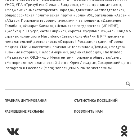
УНСО, УПА, «Тризуб им. Степана Бандеры», «Мизантропик дивижн»,
«Меджлис крымскотатарского народа», движение «Артподготовка»,
общероссийская политическая партия «Воля», АУЕ, батальоны «Азов» и
«Айдар». Признаны террористическими и запрещены: «Движение
Талибан», «Имарат Кавказ», «Исламское государство» (ИГ, ИГИЛ),
Джебхад-ан-Нусра, «АУМ Синрике», «Братья-мусульмане», «Аль-Каида в
странах исламского Магриба», «Сеть», «Колумбайн». В РФ признана
нежелательной деятельность «Открытой России», издания «Проект
Медиа». СМИ-иноагентами признаны: телеканал «Дождь», «Медуза»,
«Важные истории», «Голос Америки», радио «Свобода», The Insider,
«Медиазона», ОВД-инфо. Иноагентами признаны общество/центр
«Мемориал», «Аналитический Центр Юрия Левады», Сахаровский центр.
Instagram и Facebook (Metа) запрещены в РФ за экстремизм.
ПРАВИЛА ЦИТИРОВАНИЯ
СТАТИСТИКА ПОСЕЩЕНИЙ
РАЗМЕЩЕНИЕ РЕКЛАМЫ
ПОЗВОНИТЬ НАМ