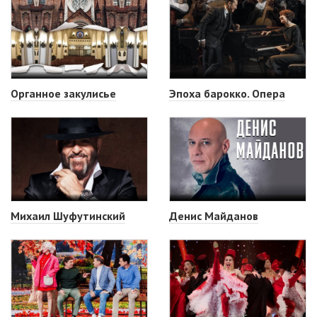
Органное закулисье
Эпоха барокко. Опера
Михаил Шуфутинский
Денис Майданов