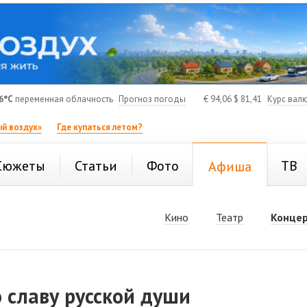
6°C
переменная облачность
Прогноз погоды
€
94,06
$
81,41
Курс вал
й воздух»
Где купаться летом?
Сюжеты
Статьи
Фото
ТВ
Афиша
Кино
Театр
Конце
 славу русской души