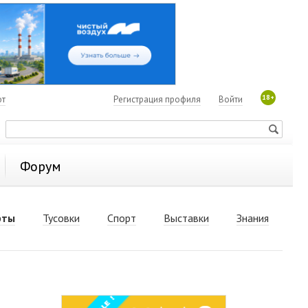
18+
ют
Регистрация профиля
Войти
Форум
рты
Тусовки
Спорт
Выставки
Знания