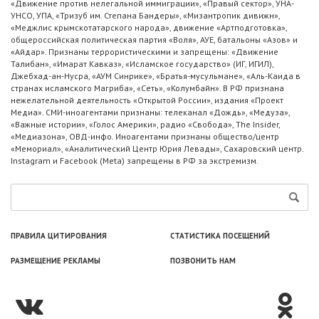
«Движение против нелегальной иммиграции», «Правый сектор», УНА-
УНСО, УПА, «Тризуб им. Степана Бандеры», «Мизантропик дивижн»,
«Меджлис крымскотатарского народа», движение «Артподготовка»,
общероссийская политическая партия «Воля», АУЕ, батальоны «Азов» и
«Айдар». Признаны террористическими и запрещены: «Движение
Талибан», «Имарат Кавказ», «Исламское государство» (ИГ, ИГИЛ),
Джебхад-ан-Нусра, «АУМ Синрике», «Братья-мусульмане», «Аль-Каида в
странах исламского Магриба», «Сеть», «Колумбайн». В РФ признана
нежелательной деятельность «Открытой России», издания «Проект
Медиа». СМИ-иноагентами признаны: телеканал «Дождь», «Медуза»,
«Важные истории», «Голос Америки», радио «Свобода», The Insider,
«Медиазона», ОВД-инфо. Иноагентами признаны общество/центр
«Мемориал», «Аналитический Центр Юрия Левады», Сахаровский центр.
Instagram и Facebook (Metа) запрещены в РФ за экстремизм.
ПРАВИЛА ЦИТИРОВАНИЯ
СТАТИСТИКА ПОСЕЩЕНИЙ
РАЗМЕЩЕНИЕ РЕКЛАМЫ
ПОЗВОНИТЬ НАМ