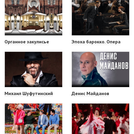
Органное закулисье
Эпоха барокко. Опера
Михаил Шуфутинский
Денис Майданов