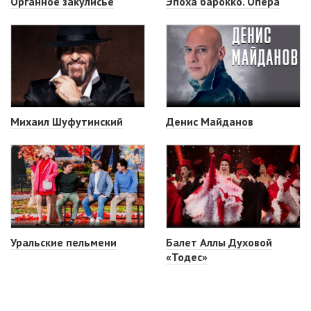
Органное закулисье
Эпоха барокко. Опера
Михаил Шуфутинский
Денис Майданов
Уральские пельмени
Балет Аллы Духовой
«Тодес»