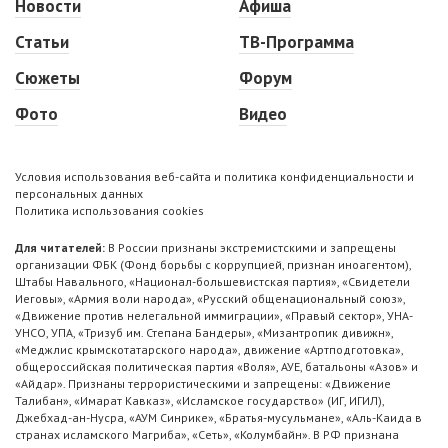
Новости
Афиша
Статьи
ТВ-Программа
Сюжеты
Форум
Фото
Видео
Условия использования веб-сайта и политика конфиденциальности и
персональных данных
Политика использования cookies
Для читателей:
В России признаны экстремистскими и запрещены
организации ФБК (Фонд борьбы с коррупцией, признан иноагентом),
Штабы Навального, «Национал-большевистская партия», «Свидетели
Иеговы», «Армия воли народа», «Русский общенациональный союз»,
«Движение против нелегальной иммиграции», «Правый сектор», УНА-
УНСО, УПА, «Тризуб им. Степана Бандеры», «Мизантропик дивижн»,
«Меджлис крымскотатарского народа», движение «Артподготовка»,
общероссийская политическая партия «Воля», АУЕ, батальоны «Азов» и
«Айдар». Признаны террористическими и запрещены: «Движение
Талибан», «Имарат Кавказ», «Исламское государство» (ИГ, ИГИЛ),
Джебхад-ан-Нусра, «АУМ Синрике», «Братья-мусульмане», «Аль-Каида в
странах исламского Магриба», «Сеть», «Колумбайн». В РФ признана