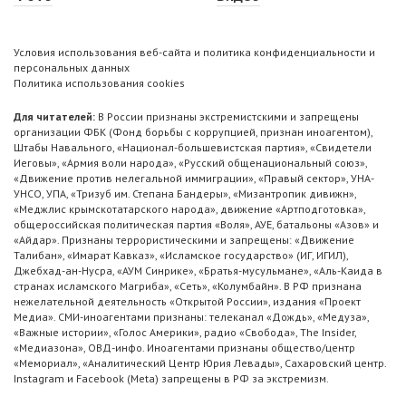
Условия использования веб-сайта и политика конфиденциальности и
персональных данных
Политика использования cookies
Для читателей:
В России признаны экстремистскими и запрещены
организации ФБК (Фонд борьбы с коррупцией, признан иноагентом),
Штабы Навального, «Национал-большевистская партия», «Свидетели
Иеговы», «Армия воли народа», «Русский общенациональный союз»,
«Движение против нелегальной иммиграции», «Правый сектор», УНА-
УНСО, УПА, «Тризуб им. Степана Бандеры», «Мизантропик дивижн»,
«Меджлис крымскотатарского народа», движение «Артподготовка»,
общероссийская политическая партия «Воля», АУЕ, батальоны «Азов» и
«Айдар». Признаны террористическими и запрещены: «Движение
Талибан», «Имарат Кавказ», «Исламское государство» (ИГ, ИГИЛ),
Джебхад-ан-Нусра, «АУМ Синрике», «Братья-мусульмане», «Аль-Каида в
странах исламского Магриба», «Сеть», «Колумбайн». В РФ признана
нежелательной деятельность «Открытой России», издания «Проект
Медиа». СМИ-иноагентами признаны: телеканал «Дождь», «Медуза»,
«Важные истории», «Голос Америки», радио «Свобода», The Insider,
«Медиазона», ОВД-инфо. Иноагентами признаны общество/центр
«Мемориал», «Аналитический Центр Юрия Левады», Сахаровский центр.
Instagram и Facebook (Metа) запрещены в РФ за экстремизм.