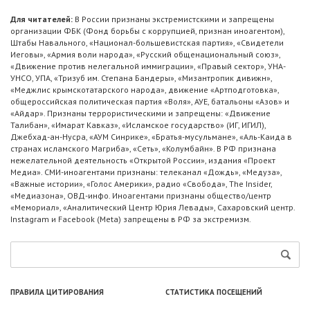
Для читателей:
В России признаны экстремистскими и запрещены
организации ФБК (Фонд борьбы с коррупцией, признан иноагентом),
Штабы Навального, «Национал-большевистская партия», «Свидетели
Иеговы», «Армия воли народа», «Русский общенациональный союз»,
«Движение против нелегальной иммиграции», «Правый сектор», УНА-
УНСО, УПА, «Тризуб им. Степана Бандеры», «Мизантропик дивижн»,
«Меджлис крымскотатарского народа», движение «Артподготовка»,
общероссийская политическая партия «Воля», АУЕ, батальоны «Азов» и
«Айдар». Признаны террористическими и запрещены: «Движение
Талибан», «Имарат Кавказ», «Исламское государство» (ИГ, ИГИЛ),
Джебхад-ан-Нусра, «АУМ Синрике», «Братья-мусульмане», «Аль-Каида в
странах исламского Магриба», «Сеть», «Колумбайн». В РФ признана
нежелательной деятельность «Открытой России», издания «Проект
Медиа». СМИ-иноагентами признаны: телеканал «Дождь», «Медуза»,
«Важные истории», «Голос Америки», радио «Свобода», The Insider,
«Медиазона», ОВД-инфо. Иноагентами признаны общество/центр
«Мемориал», «Аналитический Центр Юрия Левады», Сахаровский центр.
Instagram и Facebook (Metа) запрещены в РФ за экстремизм.
ПРАВИЛА ЦИТИРОВАНИЯ
СТАТИСТИКА ПОСЕЩЕНИЙ