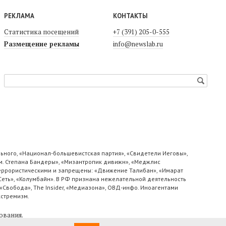
РЕКЛАМА
КОНТАКТЫ
Статистика посещений
+7 (391) 205-0-555
Размещение рекламы
info@newslab.ru
ьного, «Национал-большевистская партия», «Свидетели Иеговы»,
м. Степана Бандеры», «Мизантропик дивижн», «Меджлис
 террористическими и запрещены: «Движение Талибан», «Имарат
«Сеть», «Колумбайн». В РФ признана нежелательной деятельность
«Свобода», The Insider, «Медиазона», ОВД-инфо. Иноагентами
кстремизм.
ования
.