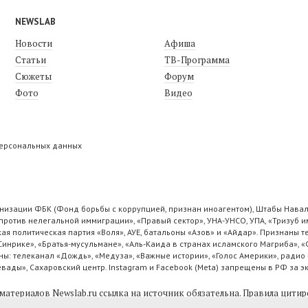
NEWSLAB
Новости
Афиша
Статьи
ТВ-Программа
Сюжеты
Форум
Фото
Видео
персональных данных
низации ФБК (Фонд борьбы с коррупцией, признан иноагентом), Штабы Навал
ротив нелегальной иммиграции», «Правый сектор», УНА-УНСО, УПА, «Тризуб и
ая политическая партия «Воля», АУЕ, батальоны «Азов» и «Айдар». Признаны
 Синрике», «Братья-мусульмане», «Аль-Каида в странах исламского Магриба», 
ы: телеканал «Дождь», «Медуза», «Важные истории», «Голос Америки», радио 
ады», Сахаровский центр. Instagram и Facebook (Metа) запрещены в РФ за э
материалов Newslab.ru ссылка на источник обязательна.
Правила цитир