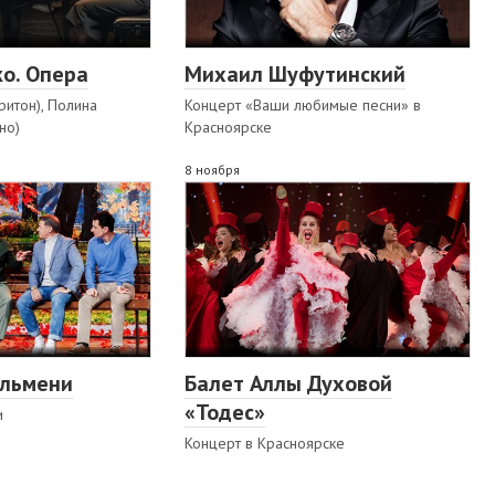
о. Опера
Михаил Шуфутинский
ритон), Полина
Концерт «Ваши любимые песни» в
но)
Красноярске
8 ноября
ельмени
Балет Аллы Духовой
«Тодес»
и
Концерт в Красноярске