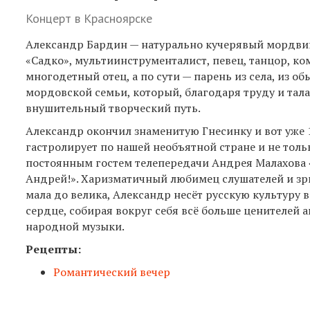
Концерт в Красноярске
Александр Бардин — натурально кучерявый мордви
«Садко», мультиинструменталист, певец, танцор, ко
многодетный отец, а по сути — парень из села, из о
мордовской семьи, который, благодаря труду и тал
внушительный творческий путь.
Александр окончил знаменитую Гнесинку и вот уже 
гастролирует по нашей необъятной стране и не толь
постоянным гостем телепередачи Андрея Малахова 
Андрей!». Харизматичный любимец слушателей и зр
мала до велика, Александр несёт русскую культуру 
сердце, собирая вокруг себя всё больше ценителей 
народной музыки.
Рецепты:
Романтический вечер