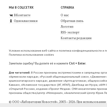
МЫ В СОЦСЕТЯХ
СПРАВКА
ВКонтакте
О нас
Одноклассники
Обратная связь
Логотип
RSS-экспорт
Контакты редакции
Условия использования веб-сайта и политика конфиденциальности и 
Политика использования cookies
Заметили ошибку? Выделите её и нажмите
Ctrl + Enter
.
Для читателей:
В России признаны экстремистскими и запрещены орга
«Армия воли народа», «Русский общенациональный союз», «Движение п
крымскотатарского народа», движение «Артподготовка», общероссийск
Кавказ», «Исламское государство» (ИГ, ИГИЛ), Джебхад-ан-Нусра, «АУМ
«Открытой России», издания «Проект Медиа». СМИ-иноагентами признан
признаны общество/центр «Мемориал», «Аналитический Центр Юрия Лев
© ООО «Лаборатория Новоcтей», 2003—2026.
При использовании 