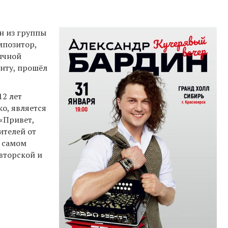
н из группы
мпозитор,
бычной
анту, прошёл
12 лет
ко, является
«Привет,
ителей от
в самом
авторской и