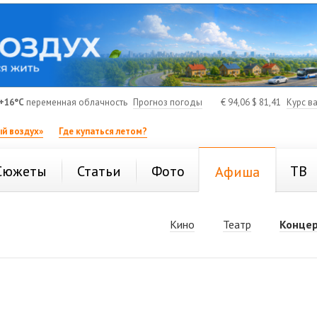
+16°C
переменная облачность
Прогноз погоды
€
94,06
$
81,41
Курс в
й воздух»
Где купаться летом?
Сюжеты
Статьи
Фото
ТВ
Афиша
Кино
Театр
Конце