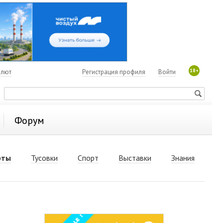
18+
алют
Регистрация профиля
Войти
Форум
рты
Тусовки
Спорт
Выставки
Знания