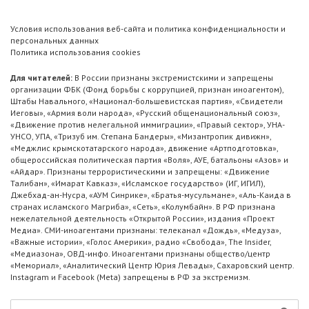
Условия использования веб-сайта и политика конфиденциальности и
персональных данных
Политика использования cookies
Для читателей:
В России признаны экстремистскими и запрещены
организации ФБК (Фонд борьбы с коррупцией, признан иноагентом),
Штабы Навального, «Национал-большевистская партия», «Свидетели
Иеговы», «Армия воли народа», «Русский общенациональный союз»,
«Движение против нелегальной иммиграции», «Правый сектор», УНА-
УНСО, УПА, «Тризуб им. Степана Бандеры», «Мизантропик дивижн»,
«Меджлис крымскотатарского народа», движение «Артподготовка»,
общероссийская политическая партия «Воля», АУЕ, батальоны «Азов» и
«Айдар». Признаны террористическими и запрещены: «Движение
Талибан», «Имарат Кавказ», «Исламское государство» (ИГ, ИГИЛ),
Джебхад-ан-Нусра, «АУМ Синрике», «Братья-мусульмане», «Аль-Каида в
странах исламского Магриба», «Сеть», «Колумбайн». В РФ признана
нежелательной деятельность «Открытой России», издания «Проект
Медиа». СМИ-иноагентами признаны: телеканал «Дождь», «Медуза»,
«Важные истории», «Голос Америки», радио «Свобода», The Insider,
«Медиазона», ОВД-инфо. Иноагентами признаны общество/центр
«Мемориал», «Аналитический Центр Юрия Левады», Сахаровский центр.
Instagram и Facebook (Metа) запрещены в РФ за экстремизм.