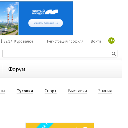
18+
4
$
82,17
Курс валют
Регистрация профиля
Войти
Форум
рты
Тусовки
Спорт
Выставки
Знания