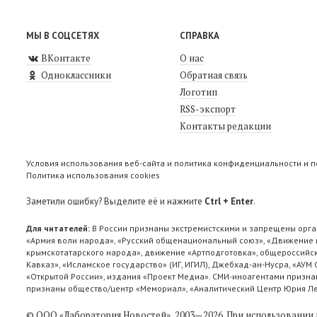
МЫ В СОЦСЕТЯХ
СПРАВКА
ВКонтакте
О нас
Одноклассники
Обратная связь
Логотип
RSS-экспорт
Контакты редакции
Условия использования веб-сайта и политика конфиденциальности и 
Политика использования cookies
Заметили ошибку? Выделите её и нажмите
Ctrl + Enter
.
Для читателей:
В России признаны экстремистскими и запрещены орга
«Армия воли народа», «Русский общенациональный союз», «Движение п
крымскотатарского народа», движение «Артподготовка», общероссийск
Кавказ», «Исламское государство» (ИГ, ИГИЛ), Джебхад-ан-Нусра, «АУМ
«Открытой России», издания «Проект Медиа». СМИ-иноагентами признан
признаны общество/центр «Мемориал», «Аналитический Центр Юрия Лев
© ООО «Лаборатория Новоcтей», 2003—2026.
При использовании 