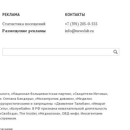
РЕКЛАМА
КОНТАКТЫ
Статистика посещений
+7 (391) 205-0-555
Размещение рекламы
info@newslab.ru
ьного, «Национал-большевистская партия», «Свидетели Иеговы»,
м. Степана Бандеры», «Мизантропик дивижн», «Меджлис
 террористическими и запрещены: «Движение Талибан», «Имарат
«Сеть», «Колумбайн». В РФ признана нежелательной деятельность
«Свобода», The Insider, «Медиазона», ОВД-инфо. Иноагентами
кстремизм.
ования
.