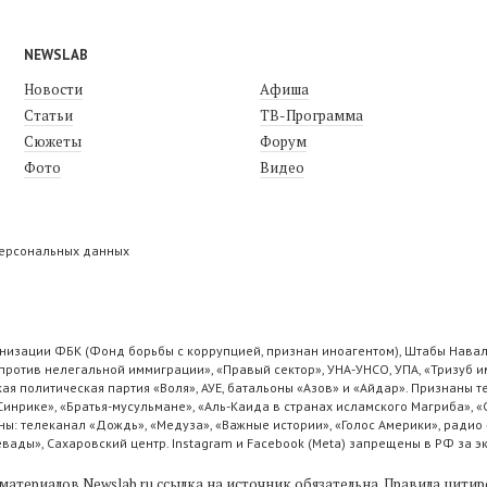
NEWSLAB
Новости
Афиша
Статьи
ТВ-Программа
Сюжеты
Форум
Фото
Видео
персональных данных
низации ФБК (Фонд борьбы с коррупцией, признан иноагентом), Штабы Навал
ротив нелегальной иммиграции», «Правый сектор», УНА-УНСО, УПА, «Тризуб и
ая политическая партия «Воля», АУЕ, батальоны «Азов» и «Айдар». Признаны
 Синрике», «Братья-мусульмане», «Аль-Каида в странах исламского Магриба», 
ы: телеканал «Дождь», «Медуза», «Важные истории», «Голос Америки», радио 
ады», Сахаровский центр. Instagram и Facebook (Metа) запрещены в РФ за э
материалов Newslab.ru ссылка на источник обязательна.
Правила цитир