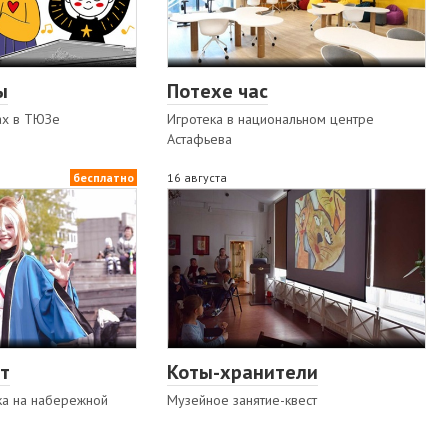
ы
Потехе час
ах в ТЮЗе
Игротека в национальном центре
Астафьева
бесплатно
16 августа
т
Коты-хранители
ка на набережной
Музейное занятие-квест