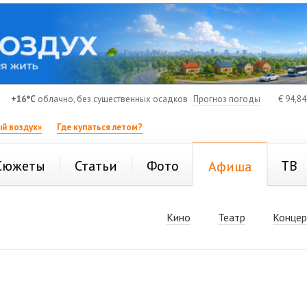
+16°C
облачно, без существенных осадков
Прогноз погоды
€
94,8
й воздух»
Где купаться летом?
Сюжеты
Статьи
Фото
ТВ
Афиша
Кино
Театр
Конце