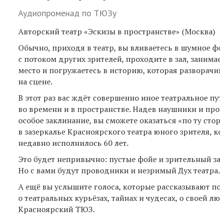
Аудиопроменад по ТЮЗу
Авторский театр «Эскизы в пространстве» (Москва)
Обычно, приходя в театр, вы вливаетесь в шумное ф
с потоком других зрителей, проходите в зал, занима
место и погружаетесь в историю, которая разворачи
на сцене.
В этот раз вас ждёт совершенно иное театральное п
во времени и в пространстве. Надев наушники и пр
особое заклинание, вы сможете оказаться «по ту стор
в зазеркалье Красноярского театра юного зрителя, 
недавно исполнилось 60 лет.
Это будет непривычно: пустые фойе и зрительный за
Но с вами будут проводники и незримый Дух театра.
А ещё вы услышите голоса, которые рассказывают 
о театральных курьёзах, тайнах и чудесах, о своей
Красноярский ТЮЗ.