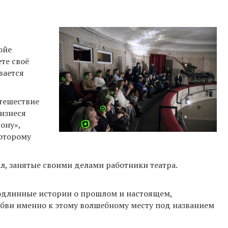
ойе
ете своё
вается
утешествие
оизнеся
ону»,
которому
л, занятые своими делами работники театра.
подлинные истории о прошлом и настоящем,
 любви именно к этому волшебному месту под названием