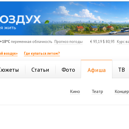
+18°C
переменная облачность
Прогноз погоды
€
93,19
$
80,93
Курс в
й воздух»
Где купаться летом?
Сюжеты
Статьи
Фото
ТВ
Афиша
Кино
Театр
Конце