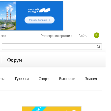
18+
алют
Регистрация профиля
Войти
Форум
рты
Тусовки
Спорт
Выставки
Знания