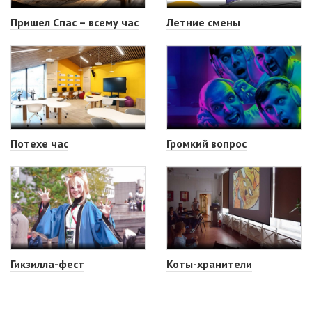
Пришел Спас – всему час
Летние смены
Потехе час
Громкий вопрос
Гикзилла-фест
Коты-хранители