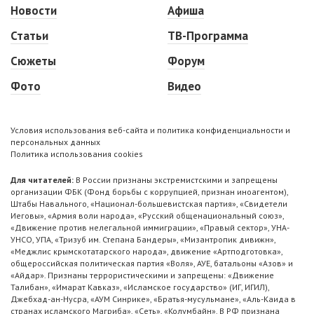
Новости
Афиша
Статьи
ТВ-Программа
Сюжеты
Форум
Фото
Видео
Условия использования веб-сайта и политика конфиденциальности и
персональных данных
Политика использования cookies
Для читателей:
В России признаны экстремистскими и запрещены
организации ФБК (Фонд борьбы с коррупцией, признан иноагентом),
Штабы Навального, «Национал-большевистская партия», «Свидетели
Иеговы», «Армия воли народа», «Русский общенациональный союз»,
«Движение против нелегальной иммиграции», «Правый сектор», УНА-
УНСО, УПА, «Тризуб им. Степана Бандеры», «Мизантропик дивижн»,
«Меджлис крымскотатарского народа», движение «Артподготовка»,
общероссийская политическая партия «Воля», АУЕ, батальоны «Азов» и
«Айдар». Признаны террористическими и запрещены: «Движение
Талибан», «Имарат Кавказ», «Исламское государство» (ИГ, ИГИЛ),
Джебхад-ан-Нусра, «АУМ Синрике», «Братья-мусульмане», «Аль-Каида в
странах исламского Магриба», «Сеть», «Колумбайн». В РФ признана