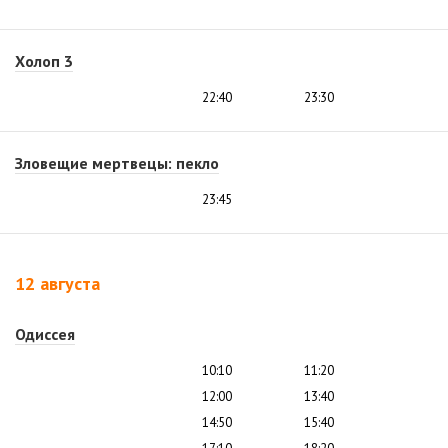
Холоп 3
22:40
23:30
Зловещие мертвецы: пекло
23:45
12 августа
Одиссея
10:10
11:20
12:00
13:40
14:50
15:40