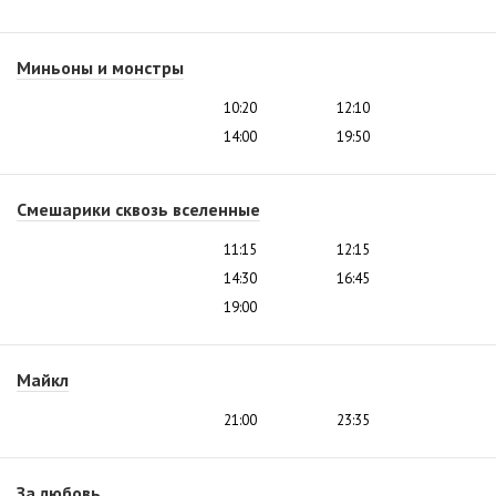
Миньоны и монстры
10:20
12:10
14:00
19:50
Смешарики сквозь вселенные
11:15
12:15
14:30
16:45
19:00
Майкл
21:00
23:35
За любовь