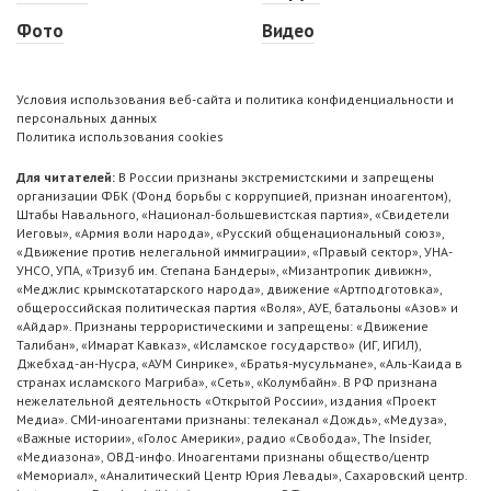
Фото
Видео
Условия использования веб-сайта и политика конфиденциальности и
персональных данных
Политика использования cookies
Для читателей:
В России признаны экстремистскими и запрещены
организации ФБК (Фонд борьбы с коррупцией, признан иноагентом),
Штабы Навального, «Национал-большевистская партия», «Свидетели
Иеговы», «Армия воли народа», «Русский общенациональный союз»,
«Движение против нелегальной иммиграции», «Правый сектор», УНА-
УНСО, УПА, «Тризуб им. Степана Бандеры», «Мизантропик дивижн»,
«Меджлис крымскотатарского народа», движение «Артподготовка»,
общероссийская политическая партия «Воля», АУЕ, батальоны «Азов» и
«Айдар». Признаны террористическими и запрещены: «Движение
Талибан», «Имарат Кавказ», «Исламское государство» (ИГ, ИГИЛ),
Джебхад-ан-Нусра, «АУМ Синрике», «Братья-мусульмане», «Аль-Каида в
странах исламского Магриба», «Сеть», «Колумбайн». В РФ признана
нежелательной деятельность «Открытой России», издания «Проект
Медиа». СМИ-иноагентами признаны: телеканал «Дождь», «Медуза»,
«Важные истории», «Голос Америки», радио «Свобода», The Insider,
«Медиазона», ОВД-инфо. Иноагентами признаны общество/центр
«Мемориал», «Аналитический Центр Юрия Левады», Сахаровский центр.