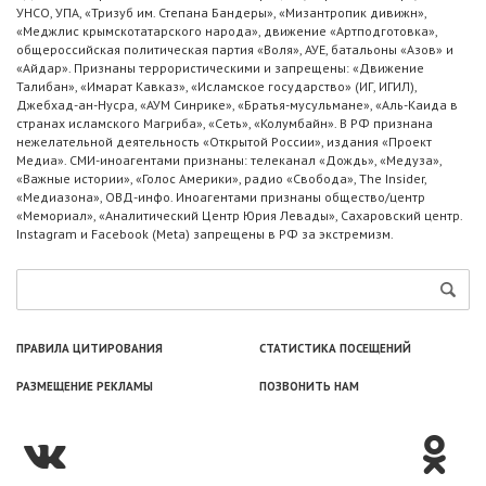
УНСО, УПА, «Тризуб им. Степана Бандеры», «Мизантропик дивижн»,
«Меджлис крымскотатарского народа», движение «Артподготовка»,
общероссийская политическая партия «Воля», АУЕ, батальоны «Азов» и
«Айдар». Признаны террористическими и запрещены: «Движение
Талибан», «Имарат Кавказ», «Исламское государство» (ИГ, ИГИЛ),
Джебхад-ан-Нусра, «АУМ Синрике», «Братья-мусульмане», «Аль-Каида в
странах исламского Магриба», «Сеть», «Колумбайн». В РФ признана
нежелательной деятельность «Открытой России», издания «Проект
Медиа». СМИ-иноагентами признаны: телеканал «Дождь», «Медуза»,
«Важные истории», «Голос Америки», радио «Свобода», The Insider,
«Медиазона», ОВД-инфо. Иноагентами признаны общество/центр
«Мемориал», «Аналитический Центр Юрия Левады», Сахаровский центр.
Instagram и Facebook (Metа) запрещены в РФ за экстремизм.
ПРАВИЛА ЦИТИРОВАНИЯ
СТАТИСТИКА ПОСЕЩЕНИЙ
РАЗМЕЩЕНИЕ РЕКЛАМЫ
ПОЗВОНИТЬ НАМ