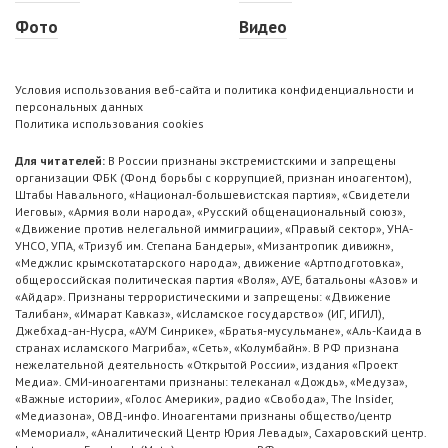
Фото
Видео
Условия использования веб-сайта и политика конфиденциальности и
персональных данных
Политика использования cookies
Для читателей:
В России признаны экстремистскими и запрещены
организации ФБК (Фонд борьбы с коррупцией, признан иноагентом),
Штабы Навального, «Национал-большевистская партия», «Свидетели
Иеговы», «Армия воли народа», «Русский общенациональный союз»,
«Движение против нелегальной иммиграции», «Правый сектор», УНА-
УНСО, УПА, «Тризуб им. Степана Бандеры», «Мизантропик дивижн»,
«Меджлис крымскотатарского народа», движение «Артподготовка»,
общероссийская политическая партия «Воля», АУЕ, батальоны «Азов» и
«Айдар». Признаны террористическими и запрещены: «Движение
Талибан», «Имарат Кавказ», «Исламское государство» (ИГ, ИГИЛ),
Джебхад-ан-Нусра, «АУМ Синрике», «Братья-мусульмане», «Аль-Каида в
странах исламского Магриба», «Сеть», «Колумбайн». В РФ признана
нежелательной деятельность «Открытой России», издания «Проект
Медиа». СМИ-иноагентами признаны: телеканал «Дождь», «Медуза»,
«Важные истории», «Голос Америки», радио «Свобода», The Insider,
«Медиазона», ОВД-инфо. Иноагентами признаны общество/центр
«Мемориал», «Аналитический Центр Юрия Левады», Сахаровский центр.