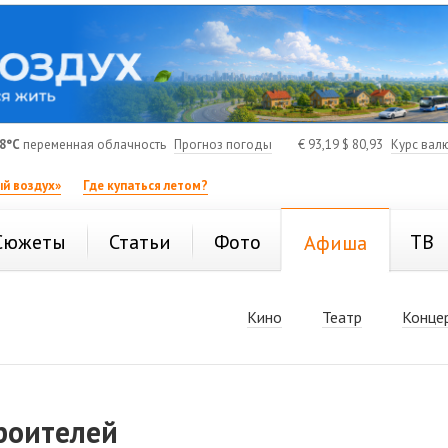
8°C
переменная облачность
Прогноз погоды
€
93,19
$
80,93
Курс вал
й воздух»
Где купаться летом?
Сюжеты
Статьи
Фото
ТВ
Афиша
Кино
Театр
Конце
роителей