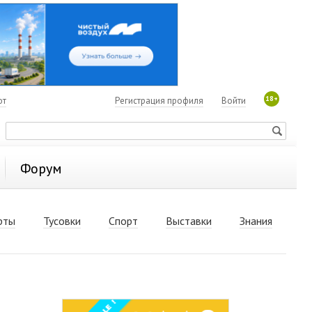
18+
ют
Регистрация профиля
Войти
Форум
рты
Тусовки
Спорт
Выставки
Знания