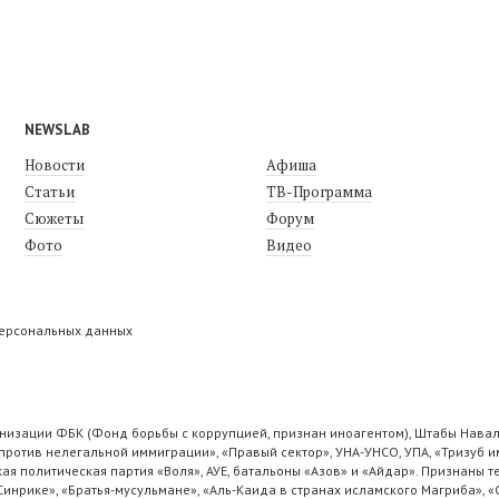
NEWSLAB
Новости
Афиша
Статьи
ТВ-Программа
Сюжеты
Форум
Фото
Видео
персональных данных
низации ФБК (Фонд борьбы с коррупцией, признан иноагентом), Штабы Навал
ротив нелегальной иммиграции», «Правый сектор», УНА-УНСО, УПА, «Тризуб и
ая политическая партия «Воля», АУЕ, батальоны «Азов» и «Айдар». Признаны
 Синрике», «Братья-мусульмане», «Аль-Каида в странах исламского Магриба», 