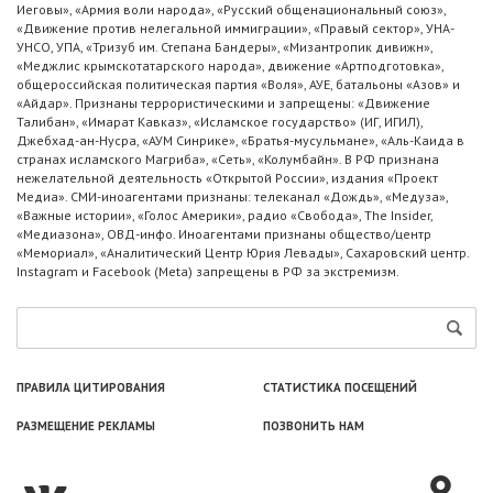
Иеговы», «Армия воли народа», «Русский общенациональный союз»,
«Движение против нелегальной иммиграции», «Правый сектор», УНА-
УНСО, УПА, «Тризуб им. Степана Бандеры», «Мизантропик дивижн»,
«Меджлис крымскотатарского народа», движение «Артподготовка»,
общероссийская политическая партия «Воля», АУЕ, батальоны «Азов» и
«Айдар». Признаны террористическими и запрещены: «Движение
Талибан», «Имарат Кавказ», «Исламское государство» (ИГ, ИГИЛ),
Джебхад-ан-Нусра, «АУМ Синрике», «Братья-мусульмане», «Аль-Каида в
странах исламского Магриба», «Сеть», «Колумбайн». В РФ признана
нежелательной деятельность «Открытой России», издания «Проект
Медиа». СМИ-иноагентами признаны: телеканал «Дождь», «Медуза»,
«Важные истории», «Голос Америки», радио «Свобода», The Insider,
«Медиазона», ОВД-инфо. Иноагентами признаны общество/центр
«Мемориал», «Аналитический Центр Юрия Левады», Сахаровский центр.
Instagram и Facebook (Metа) запрещены в РФ за экстремизм.
ПРАВИЛА ЦИТИРОВАНИЯ
СТАТИСТИКА ПОСЕЩЕНИЙ
РАЗМЕЩЕНИЕ РЕКЛАМЫ
ПОЗВОНИТЬ НАМ