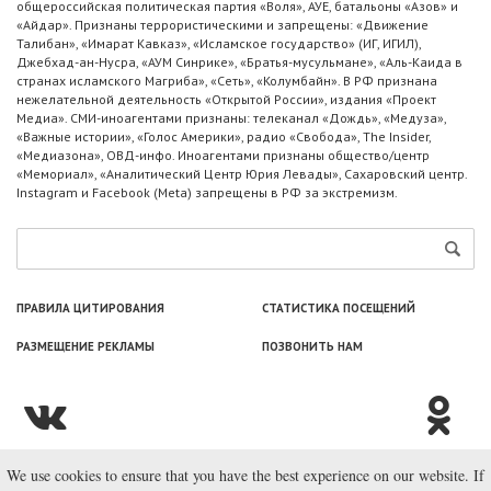
общероссийская политическая партия «Воля», АУЕ, батальоны «Азов» и
«Айдар». Признаны террористическими и запрещены: «Движение
Талибан», «Имарат Кавказ», «Исламское государство» (ИГ, ИГИЛ),
Джебхад-ан-Нусра, «АУМ Синрике», «Братья-мусульмане», «Аль-Каида в
странах исламского Магриба», «Сеть», «Колумбайн». В РФ признана
нежелательной деятельность «Открытой России», издания «Проект
Медиа». СМИ-иноагентами признаны: телеканал «Дождь», «Медуза»,
«Важные истории», «Голос Америки», радио «Свобода», The Insider,
«Медиазона», ОВД-инфо. Иноагентами признаны общество/центр
«Мемориал», «Аналитический Центр Юрия Левады», Сахаровский центр.
Instagram и Facebook (Metа) запрещены в РФ за экстремизм.
ПРАВИЛА ЦИТИРОВАНИЯ
СТАТИСТИКА ПОСЕЩЕНИЙ
РАЗМЕЩЕНИЕ РЕКЛАМЫ
ПОЗВОНИТЬ НАМ
We use cookies to ensure that you have the best experience on our website. If
© ООО «Лаборатория Новоcтей», 2003—2026.