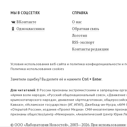
МЫ В СОЦСЕТЯХ
СПРАВКА
ВКонтакте
О нас
Одноклассники
Обратная связь
Логотип
RSS-экспорт
Контакты редакции
Условия использования веб-сайта и политика конфиденциальности и 
Политика использования cookies
Заметили ошибку? Выделите её и нажмите
Ctrl + Enter
.
Для читателей:
В России признаны экстремистскими и запрещены орга
«Армия воли народа», «Русский общенациональный союз», «Движение п
крымскотатарского народа», движение «Артподготовка», общероссийск
Кавказ», «Исламское государство» (ИГ, ИГИЛ), Джебхад-ан-Нусра, «АУМ
«Открытой России», издания «Проект Медиа». СМИ-иноагентами признан
признаны общество/центр «Мемориал», «Аналитический Центр Юрия Лев
© ООО «Лаборатория Новоcтей», 2003—2026.
При использовании 