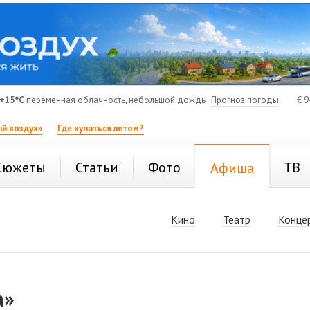
+15°C
переменная облачность, небольшой дождь
Прогноз погоды
€
9
й воздух»
Где купаться летом?
Сюжеты
Статьи
Фото
ТВ
Афиша
Кино
Театр
Конце
а»