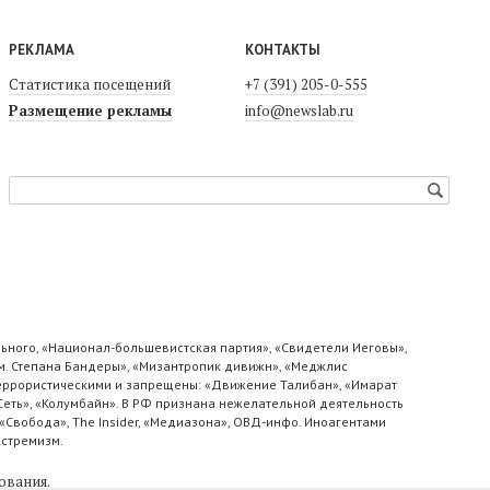
РЕКЛАМА
КОНТАКТЫ
Статистика посещений
+7 (391) 205-0-555
Размещение рекламы
info@newslab.ru
ьного, «Национал-большевистская партия», «Свидетели Иеговы»,
м. Степана Бандеры», «Мизантропик дивижн», «Меджлис
 террористическими и запрещены: «Движение Талибан», «Имарат
«Сеть», «Колумбайн». В РФ признана нежелательной деятельность
«Свобода», The Insider, «Медиазона», ОВД-инфо. Иноагентами
кстремизм.
ования
.