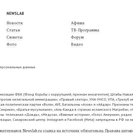
NEWSLAB
Новости
Афиша
Статьи
ТВ-Программа
Сюжеты
Форум
Фото
Видео
персональных данных
низации ФБК (Фонд борьбы с коррупцией, признан иноагентом), Штабы Навал
ротив нелегальной иммиграции», «Правый сектор», УНА-УНСО, УПА, «Тризуб и
ая политическая партия «Воля», АУЕ, батальоны «Азов» и «Айдар». Признаны
 Синрике», «Братья-мусульмане», «Аль-Каида в странах исламского Магриба», 
ы: телеканал «Дождь», «Медуза», «Важные истории», «Голос Америки», радио 
ады», Сахаровский центр. Instagram и Facebook (Metа) запрещены в РФ за э
материалов Newslab.ru ссылка на источник обязательна.
Правила цитир