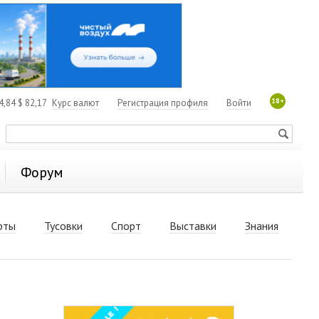
18+
4,84
$
82,17
Курс валют
Регистрация профиля
Войти
Форум
рты
Тусовки
Спорт
Выставки
Знания