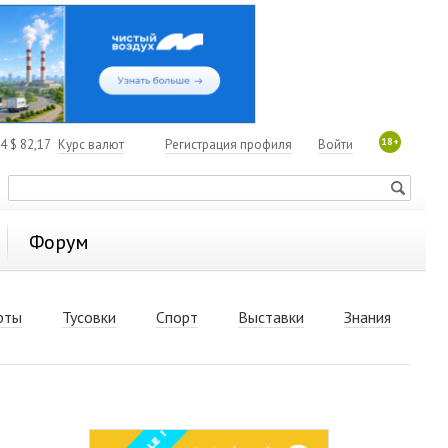
18+
84
$
82,17
Курс валют
Регистрация профиля
Войти
Форум
рты
Тусовки
Спорт
Выставки
Знания