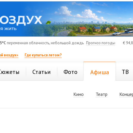
5°C
переменная облачность, небольшой дождь
Прогноз погоды
€
94,
й воздух»
Где купаться летом?
Сюжеты
Статьи
Фото
ТВ
Афиша
Кино
Театр
Конце