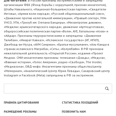
Для читателей:
В России признаны экстремистскими и запрещены
организации ФБК (Фонд борьбы с коррупцией, признан иноагентом),
Штабы Навального, «Национал-большевистская партия», «Свидетели
Иеговы», «Армия воли народа», «Русский общенациональный союз»,
«Движение против нелегальной иммиграции», «Правый сектор», УНА-
УНСО, УПА, «Тризуб им. Степана Бандеры», «Мизантропик дивижн»,
«Меджлис крымскотатарского народа», движение «Артподготовка»,
общероссийская политическая партия «Воля», АУЕ, батальоны «Азов» и
«Айдар». Признаны террористическими и запрещены: «Движение
Талибан», «Имарат Кавказ», «Исламское государство» (ИГ, ИГИЛ),
Джебхад-ан-Нусра, «АУМ Синрике», «Братья-мусульмане», «Аль-Каида в
странах исламского Магриба», «Сеть», «Колумбайн». В РФ признана
нежелательной деятельность «Открытой России», издания «Проект
Медиа». СМИ-иноагентами признаны: телеканал «Дождь», «Медуза»,
«Важные истории», «Голос Америки», радио «Свобода», The Insider,
«Медиазона», ОВД-инфо. Иноагентами признаны общество/центр
«Мемориал», «Аналитический Центр Юрия Левады», Сахаровский центр.
Instagram и Facebook (Metа) запрещены в РФ за экстремизм.
ПРАВИЛА ЦИТИРОВАНИЯ
СТАТИСТИКА ПОСЕЩЕНИЙ
РАЗМЕЩЕНИЕ РЕКЛАМЫ
ПОЗВОНИТЬ НАМ