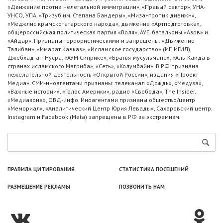
«Движение против нелегальной иммиграции», «Правый сектор», УНА-
УНСО, УПА, «Тризуб им. Степана Бандеры», «Мизантропик дивижн»,
«Меджлис крымскотатарского народа», движение «Артподготовка»,
общероссийская политическая партия «Воля», АУЕ, батальоны «Азов» и
«Айдар». Признаны террористическими и запрещены: «Движение
Талибан», «Имарат Кавказ», «Исламское государство» (ИГ, ИГИЛ),
Джебхад-ан-Нусра, «АУМ Синрике», «Братья-мусульмане», «Аль-Каида в
странах исламского Магриба», «Сеть», «Колумбайн». В РФ признана
нежелательной деятельность «Открытой России», издания «Проект
Медиа». СМИ-иноагентами признаны: телеканал «Дождь», «Медуза»,
«Важные истории», «Голос Америки», радио «Свобода», The Insider,
«Медиазона», ОВД-инфо. Иноагентами признаны общество/центр
«Мемориал», «Аналитический Центр Юрия Левады», Сахаровский центр.
Instagram и Facebook (Metа) запрещены в РФ за экстремизм.
ПРАВИЛА ЦИТИРОВАНИЯ
СТАТИСТИКА ПОСЕЩЕНИЙ
РАЗМЕЩЕНИЕ РЕКЛАМЫ
ПОЗВОНИТЬ НАМ