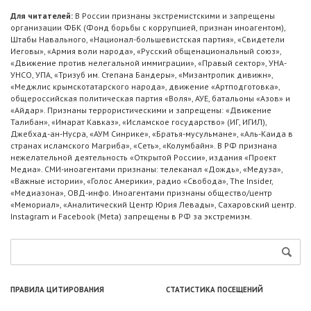
Для читателей:
В России признаны экстремистскими и запрещены
организации ФБК (Фонд борьбы с коррупцией, признан иноагентом),
Штабы Навального, «Национал-большевистская партия», «Свидетели
Иеговы», «Армия воли народа», «Русский общенациональный союз»,
«Движение против нелегальной иммиграции», «Правый сектор», УНА-
УНСО, УПА, «Тризуб им. Степана Бандеры», «Мизантропик дивижн»,
«Меджлис крымскотатарского народа», движение «Артподготовка»,
общероссийская политическая партия «Воля», АУЕ, батальоны «Азов» и
«Айдар». Признаны террористическими и запрещены: «Движение
Талибан», «Имарат Кавказ», «Исламское государство» (ИГ, ИГИЛ),
Джебхад-ан-Нусра, «АУМ Синрике», «Братья-мусульмане», «Аль-Каида в
странах исламского Магриба», «Сеть», «Колумбайн». В РФ признана
нежелательной деятельность «Открытой России», издания «Проект
Медиа». СМИ-иноагентами признаны: телеканал «Дождь», «Медуза»,
«Важные истории», «Голос Америки», радио «Свобода», The Insider,
«Медиазона», ОВД-инфо. Иноагентами признаны общество/центр
«Мемориал», «Аналитический Центр Юрия Левады», Сахаровский центр.
Instagram и Facebook (Metа) запрещены в РФ за экстремизм.
ПРАВИЛА ЦИТИРОВАНИЯ
СТАТИСТИКА ПОСЕЩЕНИЙ