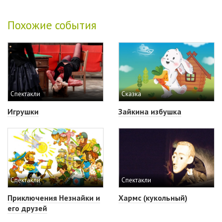
Похожие события
Спектакли
Сказка
Игрушки
Зайкина избушка
Спектакли
Спектакли
Приключения Незнайки и
Хармс (кукольный)
его друзей