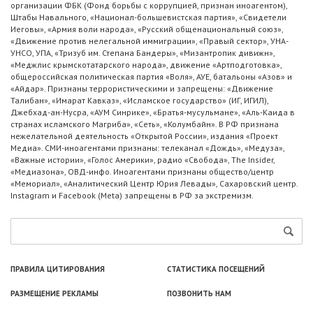
организации ФБК (Фонд борьбы с коррупцией, признан иноагентом),
Штабы Навального, «Национал-большевистская партия», «Свидетели
Иеговы», «Армия воли народа», «Русский общенациональный союз»,
«Движение против нелегальной иммиграции», «Правый сектор», УНА-
УНСО, УПА, «Тризуб им. Степана Бандеры», «Мизантропик дивижн»,
«Меджлис крымскотатарского народа», движение «Артподготовка»,
общероссийская политическая партия «Воля», АУЕ, батальоны «Азов» и
«Айдар». Признаны террористическими и запрещены: «Движение
Талибан», «Имарат Кавказ», «Исламское государство» (ИГ, ИГИЛ),
Джебхад-ан-Нусра, «АУМ Синрике», «Братья-мусульмане», «Аль-Каида в
странах исламского Магриба», «Сеть», «Колумбайн». В РФ признана
нежелательной деятельность «Открытой России», издания «Проект
Медиа». СМИ-иноагентами признаны: телеканал «Дождь», «Медуза»,
«Важные истории», «Голос Америки», радио «Свобода», The Insider,
«Медиазона», ОВД-инфо. Иноагентами признаны общество/центр
«Мемориал», «Аналитический Центр Юрия Левады», Сахаровский центр.
Instagram и Facebook (Metа) запрещены в РФ за экстремизм.
ПРАВИЛА ЦИТИРОВАНИЯ
СТАТИСТИКА ПОСЕЩЕНИЙ
РАЗМЕЩЕНИЕ РЕКЛАМЫ
ПОЗВОНИТЬ НАМ