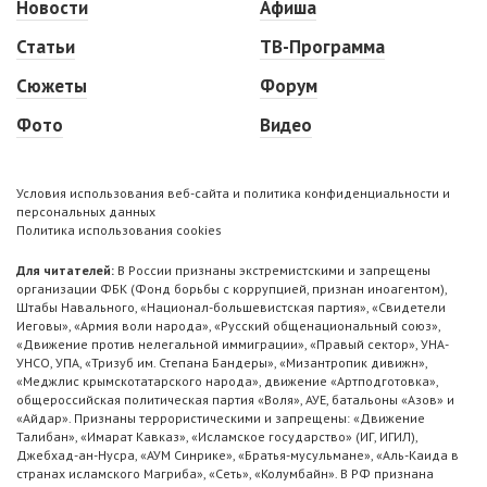
Новости
Афиша
Статьи
ТВ-Программа
Сюжеты
Форум
Фото
Видео
Условия использования веб-сайта и политика конфиденциальности и
персональных данных
Политика использования cookies
Для читателей:
В России признаны экстремистскими и запрещены
организации ФБК (Фонд борьбы с коррупцией, признан иноагентом),
Штабы Навального, «Национал-большевистская партия», «Свидетели
Иеговы», «Армия воли народа», «Русский общенациональный союз»,
«Движение против нелегальной иммиграции», «Правый сектор», УНА-
УНСО, УПА, «Тризуб им. Степана Бандеры», «Мизантропик дивижн»,
«Меджлис крымскотатарского народа», движение «Артподготовка»,
общероссийская политическая партия «Воля», АУЕ, батальоны «Азов» и
«Айдар». Признаны террористическими и запрещены: «Движение
Талибан», «Имарат Кавказ», «Исламское государство» (ИГ, ИГИЛ),
Джебхад-ан-Нусра, «АУМ Синрике», «Братья-мусульмане», «Аль-Каида в
странах исламского Магриба», «Сеть», «Колумбайн». В РФ признана