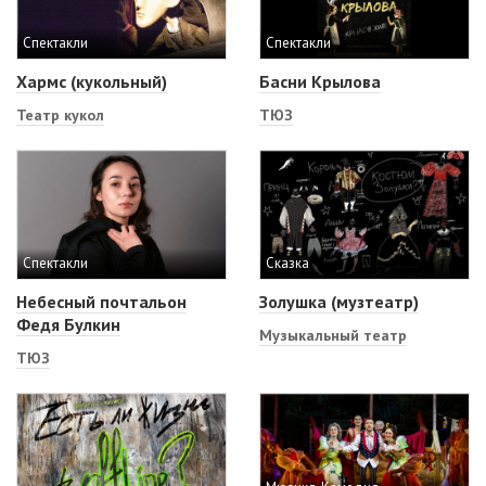
Спектакли
Спектакли
Хармс (кукольный)
Басни Крылова
Театр кукол
ТЮЗ
Спектакли
Сказка
Небесный почтальон
Золушка (музтеатр)
Федя Булкин
Музыкальный театр
ТЮЗ