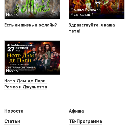
Мюзикл, Комедия,
Мюзикл
Музыкальный
Есть ли жизнь в офлайн?
Здравствуйте, я ваша
тетя!
Мюзикл
Нотр-Дам-де-Пари.
Ромео и Джульетта
Новости
Афиша
Статьи
ТВ-Программа