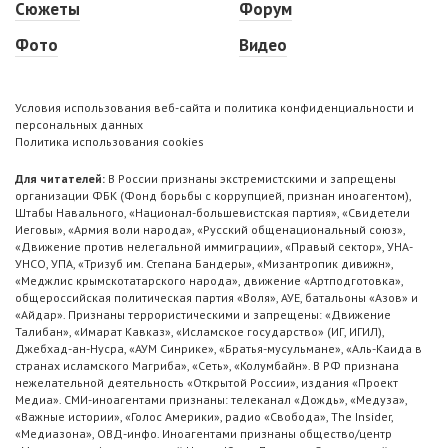
Сюжеты
Форум
Фото
Видео
Условия использования веб-сайта и политика конфиденциальности и
персональных данных
Политика использования cookies
Для читателей:
В России признаны экстремистскими и запрещены
организации ФБК (Фонд борьбы с коррупцией, признан иноагентом),
Штабы Навального, «Национал-большевистская партия», «Свидетели
Иеговы», «Армия воли народа», «Русский общенациональный союз»,
«Движение против нелегальной иммиграции», «Правый сектор», УНА-
УНСО, УПА, «Тризуб им. Степана Бандеры», «Мизантропик дивижн»,
«Меджлис крымскотатарского народа», движение «Артподготовка»,
общероссийская политическая партия «Воля», АУЕ, батальоны «Азов» и
«Айдар». Признаны террористическими и запрещены: «Движение
Талибан», «Имарат Кавказ», «Исламское государство» (ИГ, ИГИЛ),
Джебхад-ан-Нусра, «АУМ Синрике», «Братья-мусульмане», «Аль-Каида в
странах исламского Магриба», «Сеть», «Колумбайн». В РФ признана
нежелательной деятельность «Открытой России», издания «Проект
Медиа». СМИ-иноагентами признаны: телеканал «Дождь», «Медуза»,
«Важные истории», «Голос Америки», радио «Свобода», The Insider,
«Медиазона», ОВД-инфо. Иноагентами признаны общество/центр