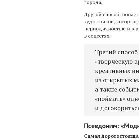
города.
Другой способ: попаст
художников, которые с
периодичностью и в р
в соцсетях.
Третий способ
«творческую а
креативных ин
из открытых м
а также событ
«поймать» одн
и договориться
Псевдоним: «М
од
Самая дорогостояща