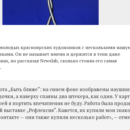
 молодых красноярских художников с несколькими наш
ками. Он не называет имени и держится в тени даже
нах, но рассказал Newslab, сколько стоила его самая
.
ота
„Быть ближе“: на синем фоне изображены наушни
очки, а наверху спаяны два штекера, как один. У кар
оей я портить впечатления не буду.
Работа была прода
 выставке „Рефлексия“. Кажется, их купили мои знак
онтакте — они также купили несколько работ», — отм