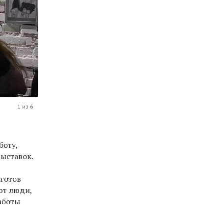
1 из 6
боту,
выставок.
 готов
ют люди,
аботы