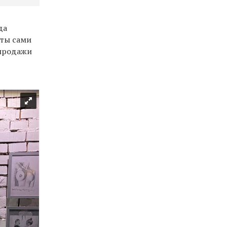
да
оты сами
 продажи