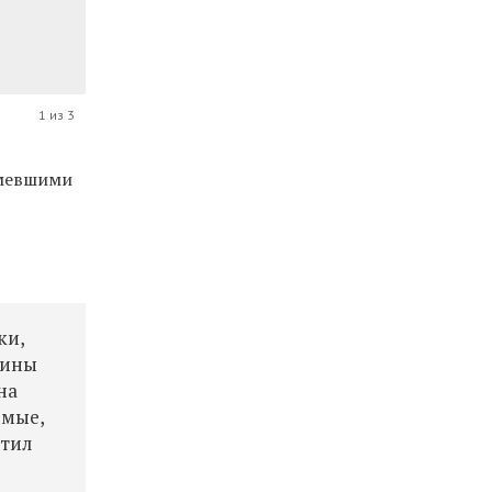
1 из 3
умевшими
ки,
тины
на
омые,
етил