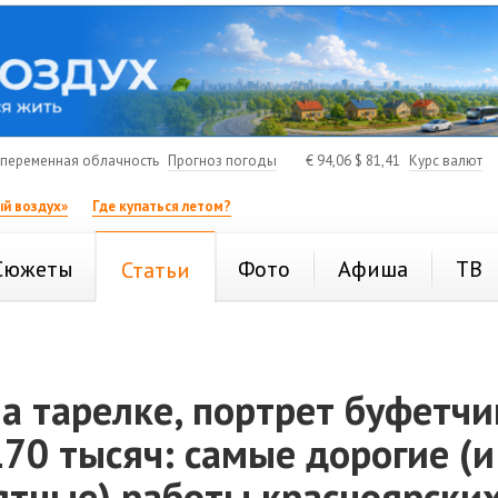
переменная облачность
Прогноз погоды
€
94,06
$
81,41
Курс валют
й воздух»
Где купаться летом?
Сюжеты
Фото
Афиша
ТВ
Статьи
а тарелке, портрет буфетч
70 тысяч: самые дорогие (и
ятные) работы красноярски