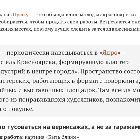
ь на «
Пушку
» — это объединение молодых красноярских
обираются, чтобы продать свои работы. Встречаются они
азных местах, поэтому лучше следить за телодвижениями
 — периодически наведываться в «
Ядро
» —
ртель Красноярска, формирующую кластер
дустрий в центре города». Пространство сост
астерских, работающих в формате коворкинга
ийных и выставочных площадок. Там всегда м
ого из понравившихся художников, познакоми
 о покупке.
но тусоваться на вернисажах, а не за гаражам
я работа:
картина «Быть ближе»