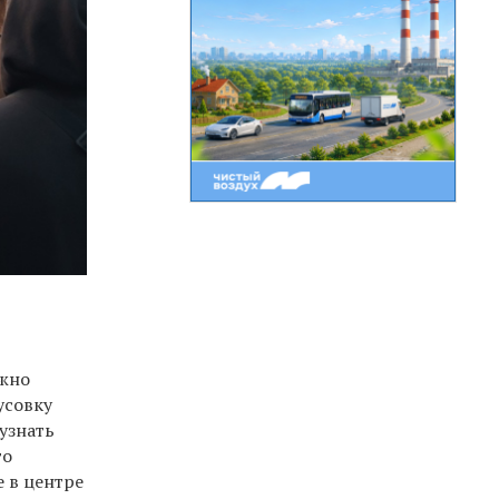
ужно
усовку
 узнать
го
 в центре