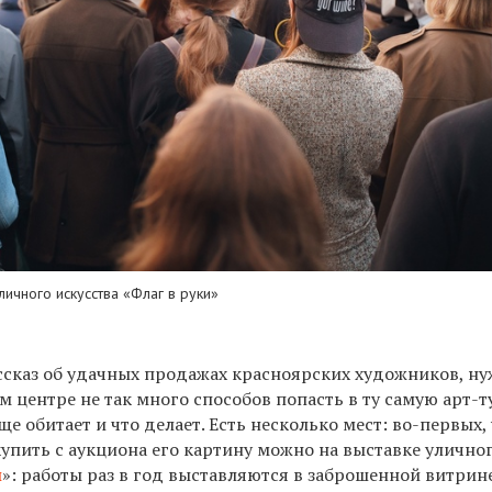
ичного искусства «Флаг в руки»
ссказ об удачных продажах красноярских художников, н
ом центре не так много способов попасть в ту самую арт-т
ще обитает и что делает. Есть несколько мест: во-первых,
упить с аукциона его картину можно на выставке улично
и
»: работы
раз в год выставляются в заброшенной витрине