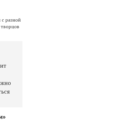
 с разной
 творцов
оит
,
ожно
ться
и»