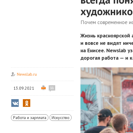
художнико
Почем современное ис
Жизнь красноярской 
и вовсе не видят ни
на Енисее. Newslab у
дорогая работа — и к
Newslab.ru
13.09.2021
11
Работа и зарплата
Искусство