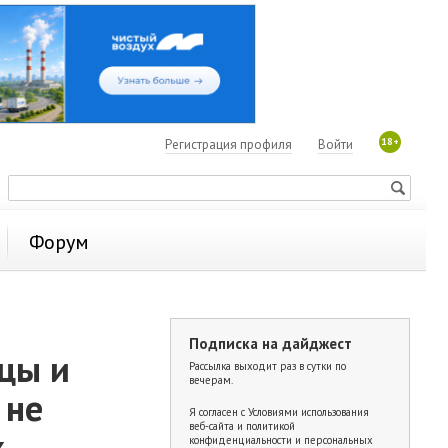
18+
Регистрация профиля
Войти
Форум
Подписка на дайджест
ицы и
Рассылка выходит раз в сутки по
вечерам.
 не
Я согласен с
Условиями использования
веб-сайта и политикой
х
конфиденциальности и персональных